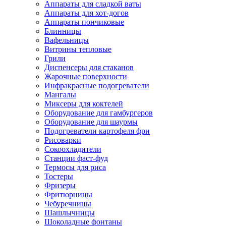
Аппараты для сладкой ваты
Аппараты для хот-догов
Аппараты пончиковые
Блинницы
Вафельницы
Витрины тепловые
Грили
Диспенсеры для стаканов
Жарочные поверхности
Инфракрасные подогреватели
Мангалы
Миксеры для коктелей
Оборудование для гамбургеров
Оборудование для шаурмы
Подогреватели картофеля фри
Рисоварки
Сокоохладители
Станции фаст-фуд
Термосы для риса
Тостеры
Фризеры
Фритюрницы
Чебуречницы
Шашлычницы
Шоколадные фонтаны