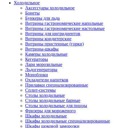
Холодильное
Аксессуары холодильное
Бонеты
Бункеры для льда
Витрины гастрономические напольные
Витрины гастрономические настольные
Витрины для ингридиентов
Витрины кондитерские
Витрины пристенные (горки)
Витрины-шкафы
Камеры холодильные
Кегераторы
Лари морозильные
Льдогенераторы
Моноблоки
Охладители напитков
Прилавки специализированные
Сплит-системы
Столы холодильные
Столы холодильные барные
Столы холодильные для пиццы
Фризеры для мороженого
Шкафы холодильные
Шкафы холодильные специализированные
Шкафы шоковой заморозки