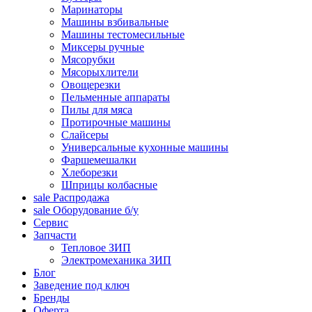
Маринаторы
Машины взбивальные
Машины тестомесильные
Миксеры ручные
Мясорубки
Мясорыхлители
Овощерезки
Пельменные аппараты
Пилы для мяса
Протирочные машины
Слайсеры
Универсальные кухонные машины
Фаршемешалки
Хлеборезки
Шприцы колбасные
sale
Распродажа
sale
Оборудование б/у
Сервис
Запчасти
Тепловое ЗИП
Электромеханика ЗИП
Блог
Заведение под ключ
Бренды
Оферта