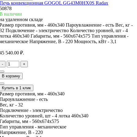
Печь конвекционная GOGOL GG43M0HX0S Radax
50878
В наличии
на удаленном складе
Размер противня, мм -
460х340
Пароувлажнение -
есть
Вес, кг -
32
Подключение -
электричество
Количество уровней, шт -
4
лотка 460х340
Габариты, мм -
560x674x575
Тип управления -
механическое
Напряжение, В -
220
Мощность, кВт -
3,1
45 540.00 ₽.
-
+
В корзину
Купить в 1 клик
Размер противня, мм -
460х340
Пароувлажнение -
есть
Вес, кг -
32
Подключение -
электричество
Количество уровней, шт -
4 лотка 460х340
Габариты, мм -
560x674x575
Тип управления -
механическое
Напряжение, В -
220