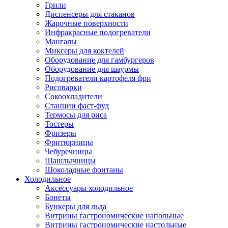
Грили
Диспенсеры для стаканов
Жарочные поверхности
Инфракрасные подогреватели
Мангалы
Миксеры для коктелей
Оборудование для гамбургеров
Оборудование для шаурмы
Подогреватели картофеля фри
Рисоварки
Сокоохладители
Станции фаст-фуд
Термосы для риса
Тостеры
Фризеры
Фритюрницы
Чебуречницы
Шашлычницы
Шоколадные фонтаны
Холодильное
Аксессуары холодильное
Бонеты
Бункеры для льда
Витрины гастрономические напольные
Витрины гастрономические настольные