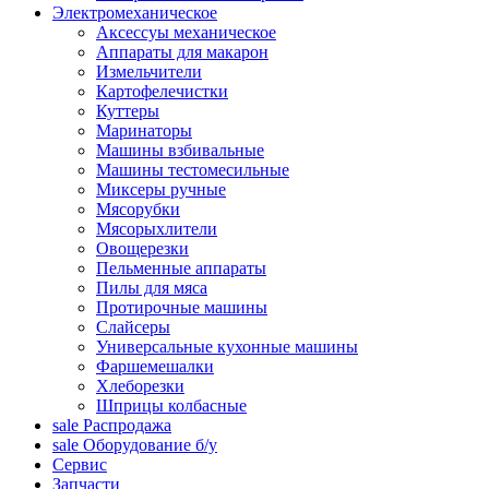
Электромеханическое
Аксессуы механическое
Аппараты для макарон
Измельчители
Картофелечистки
Куттеры
Маринаторы
Машины взбивальные
Машины тестомесильные
Миксеры ручные
Мясорубки
Мясорыхлители
Овощерезки
Пельменные аппараты
Пилы для мяса
Протирочные машины
Слайсеры
Универсальные кухонные машины
Фаршемешалки
Хлеборезки
Шприцы колбасные
sale
Распродажа
sale
Оборудование б/у
Сервис
Запчасти