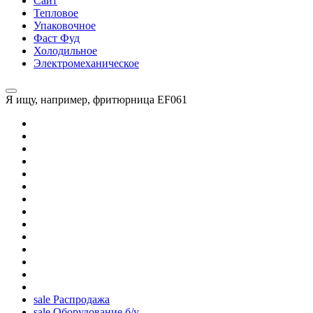
Сайт
Тепловое
Упаковочное
Фаст Фуд
Холодильное
Электромеханическое
Я ищу, например,
фритюрница EF061
sale
Распродажа
sale
Оборудование б/у