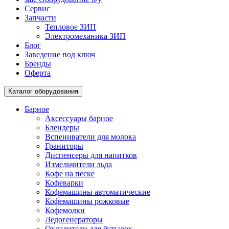
Сервис
Запчасти
Тепловое ЗИП
Электромеханика ЗИП
Блог
Заведение под ключ
Бренды
Оферта
Каталог оборудования
Барное
Аксессуары барное
Блендеры
Вспениватели для молока
Граниторы
Диспенсеры для напитков
Измельчители льда
Кофе на песке
Кофеварки
Кофемашины автоматические
Кофемашины рожковые
Кофемолки
Ледогенераторы
Охладители для бутылок