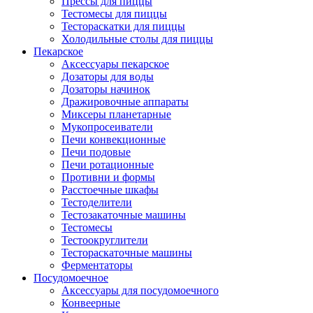
Прессы для пиццы
Тестомесы для пиццы
Тестораскатки для пиццы
Холодильные столы для пиццы
Пекарское
Аксессуары пекарское
Дозаторы для воды
Дозаторы начинок
Дражировочные аппараты
Миксеры планетарные
Мукопросеиватели
Печи конвекционные
Печи подовые
Печи ротационные
Противни и формы
Расстоечные шкафы
Тестоделители
Тестозакаточные машины
Тестомесы
Тестоокруглители
Тестораскаточные машины
Ферментаторы
Посудомоечное
Аксессуары для посудомоечного
Конвеерные