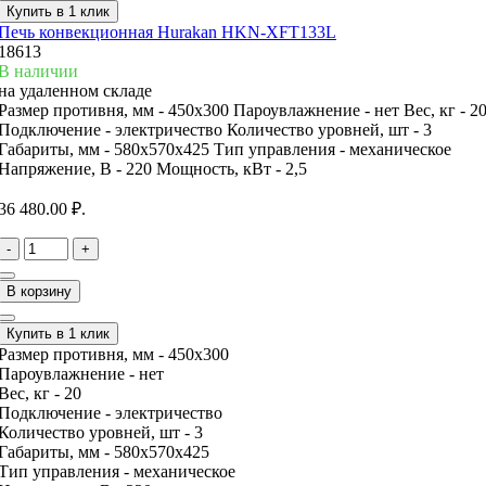
Купить в 1 клик
Печь конвекционная Hurakan HKN-XFT133L
18613
В наличии
на удаленном складе
Размер противня, мм -
450х300
Пароувлажнение -
нет
Вес, кг -
2
Подключение -
электричество
Количество уровней, шт -
3
Габариты, мм -
580x570x425
Тип управления -
механическое
Напряжение, В -
220
Мощность, кВт -
2,5
36 480.00 ₽.
-
+
В корзину
Купить в 1 клик
Размер противня, мм -
450х300
Пароувлажнение -
нет
Вес, кг -
20
Подключение -
электричество
Количество уровней, шт -
3
Габариты, мм -
580x570x425
Тип управления -
механическое