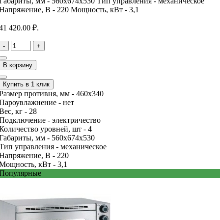
Габариты, мм -
560x674x530
Тип управления -
механическое
Напряжение, В -
220
Мощность, кВт -
3,1
41 420.00 ₽.
-
+
В корзину
Купить в 1 клик
Размер противня, мм -
460х340
Пароувлажнение -
нет
Вес, кг -
28
Подключение -
электричество
Количество уровней, шт -
4
Габариты, мм -
560x674x530
Тип управления -
механическое
Напряжение, В -
220
Мощность, кВт -
3,1
Популярные