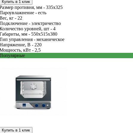
Купить в 1 клик
Размер противня, мм -
335х325
Пароувлажнение -
есть
Вес, кг -
22
Подключение -
электричество
Количество уровней, шт -
4
Габариты, мм -
550x515x380
Тип управления -
механическое
Напряжение, В -
220
Мощность, кВт -
2,5
Популярные
Купить в 1 клик