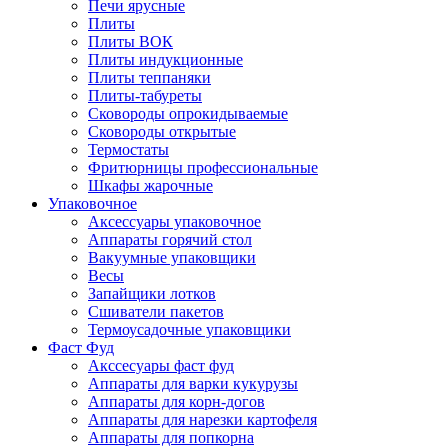
Печи ярусные
Плиты
Плиты ВОК
Плиты индукционные
Плиты теппаняки
Плиты-табуреты
Сковороды опрокидываемые
Сковороды открытые
Термостаты
Фритюрницы профессиональные
Шкафы жарочные
Упаковочное
Аксессуары упаковочное
Аппараты горячий стол
Вакуумные упаковщики
Весы
Запайщики лотков
Сшиватели пакетов
Термоусадочные упаковщики
Фаст Фуд
Акссесуары фаст фуд
Аппараты для варки кукурузы
Аппараты для корн-догов
Аппараты для нарезки картофеля
Аппараты для попкорна