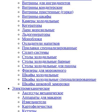
Витрины для ингридиентов
Витрины кондитерские
Витрины пристенные (горки)
Витрины-шкафы
Камеры холодильные
Кегераторы
Лари морозильные
Льдогенераторы
Моноблоки
Охладители напитков
Прилавки специализированные
Сплит-системы
Столы холодильные
Столы холодильные барные
Столы холодильные для пиццы
Фризеры для мороженого
Шкафы холодильные
Шкафы холодильные специализированные
Шкафы шоковой заморозки
Электромеханическое
Аксессуы механическое
Аппараты для макарон
Измельчители
Картофелечистки
Куттеры