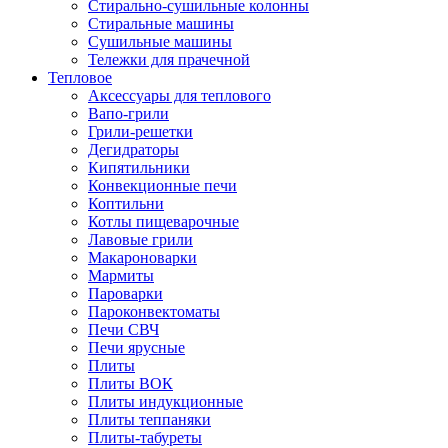
Стирально-сушильные колонны
Стиральные машины
Сушильные машины
Тележки для прачечной
Тепловое
Аксессуары для теплового
Вапо-грили
Грили-решетки
Дегидраторы
Кипятильники
Конвекционные печи
Коптильни
Котлы пищеварочные
Лавовые грили
Макароноварки
Мармиты
Пароварки
Пароконвектоматы
Печи СВЧ
Печи ярусные
Плиты
Плиты ВОК
Плиты индукционные
Плиты теппаняки
Плиты-табуреты