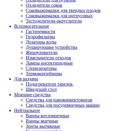
Охладители соков
Соковыжималки для твердых плодов
Соковыжималки для цитрусовых
Тестоделители-округлители
Вспомогательное
Гастроемкости
Гидрофильтры
Дозаторы воды
Душирующие устройства
Жироуловители
Измельчители отходов
Лампы инсектицидные
Стерилизаторы
Термоконтейнеры
Для раздачи
Подогреватели тарелок
Шведский стол
Моющие средства
Средства для пароконвектоматов
Средства для посудомоечных машин
Нейтральное
Ванны котломоечные
Ванны моечные
Зонты вытяжные