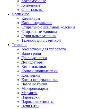
Котломоечные
Купольные
Фронтальные
Прачечное
Калландры
Катки гладильные
Стирально-сушильные колонны
Стиральные машины
Сушильные машины
Тележки для прачечной
Тепловое
Аксессуары для теплового
Вапо-грили
Грили-решетки
Дегидраторы
Кипятильники
Конвекционные печи
Коптильни
Котлы пищеварочные
Лавовые грили
Макароноварки
Мармиты
Пароварки
Пароконвектоматы
Печи СВЧ