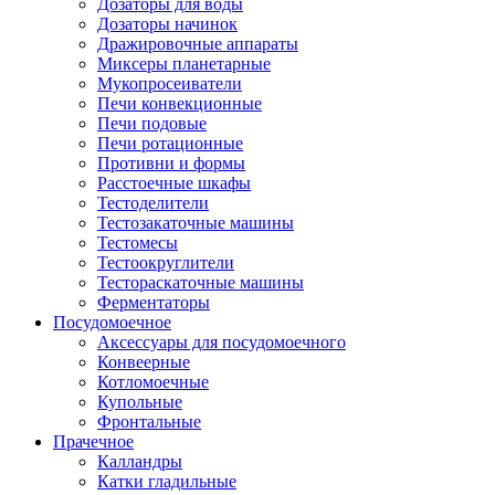
Дозаторы для воды
Дозаторы начинок
Дражировочные аппараты
Миксеры планетарные
Мукопросеиватели
Печи конвекционные
Печи подовые
Печи ротационные
Противни и формы
Расстоечные шкафы
Тестоделители
Тестозакаточные машины
Тестомесы
Тестоокруглители
Тестораскаточные машины
Ферментаторы
Посудомоечное
Аксессуары для посудомоечного
Конвеерные
Котломоечные
Купольные
Фронтальные
Прачечное
Калландры
Катки гладильные