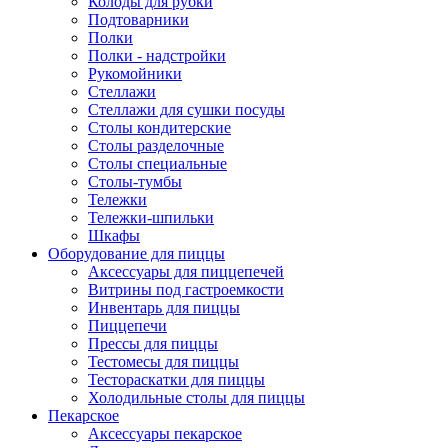
Колоды для рубки
Подтоварники
Полки
Полки - надстройки
Рукомойники
Стеллажи
Стеллажи для сушки посуды
Столы кондитерские
Столы разделочные
Столы специальные
Столы-тумбы
Тележки
Тележки-шпильки
Шкафы
Оборудование для пиццы
Аксессуары для пиццепечей
Витрины под гастроемкости
Инвентарь для пиццы
Пиццепечи
Прессы для пиццы
Тестомесы для пиццы
Тестораскатки для пиццы
Холодильные столы для пиццы
Пекарское
Аксессуары пекарское