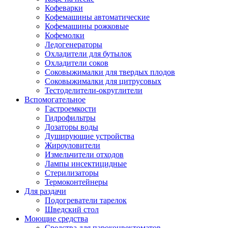
Кофеварки
Кофемашины автоматические
Кофемашины рожковые
Кофемолки
Ледогенераторы
Охладители для бутылок
Охладители соков
Соковыжималки для твердых плодов
Соковыжималки для цитрусовых
Тестоделители-округлители
Вспомогательное
Гастроемкости
Гидрофильтры
Дозаторы воды
Душирующие устройства
Жироуловители
Измельчители отходов
Лампы инсектицидные
Стерилизаторы
Термоконтейнеры
Для раздачи
Подогреватели тарелок
Шведский стол
Моющие средства
Средства для пароконвектоматов