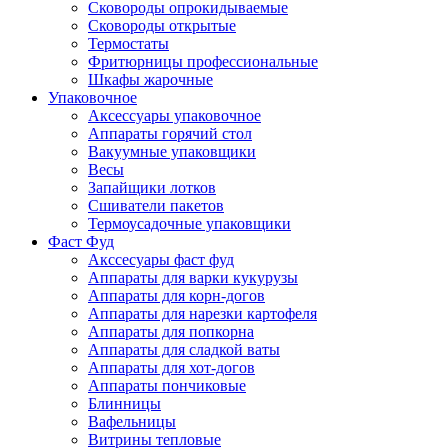
Сковороды опрокидываемые
Сковороды открытые
Термостаты
Фритюрницы профессиональные
Шкафы жарочные
Упаковочное
Аксессуары упаковочное
Аппараты горячий стол
Вакуумные упаковщики
Весы
Запайщики лотков
Сшиватели пакетов
Термоусадочные упаковщики
Фаст Фуд
Акссесуары фаст фуд
Аппараты для варки кукурузы
Аппараты для корн-догов
Аппараты для нарезки картофеля
Аппараты для попкорна
Аппараты для сладкой ваты
Аппараты для хот-догов
Аппараты пончиковые
Блинницы
Вафельницы
Витрины тепловые