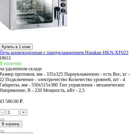
Купить в 1 клик
Печь конвекционная с пароувлажнением Hurakan HKN-XF023
18611
В наличии
на удаленном складе
Размер противня, мм -
335х325
Пароувлажнение -
есть
Вес, кг -
22
Подключение -
электричество
Количество уровней, шт -
4
Габариты, мм -
550x515x380
Тип управления -
механическое
Напряжение, В -
220
Мощность, кВт -
2,5
43 580.00 ₽.
-
+
В корзину