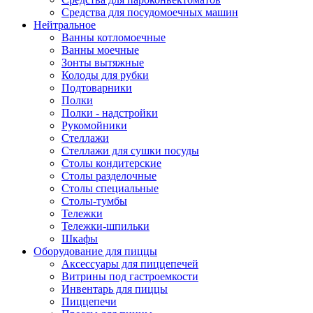
Средства для посудомоечных машин
Нейтральное
Ванны котломоечные
Ванны моечные
Зонты вытяжные
Колоды для рубки
Подтоварники
Полки
Полки - надстройки
Рукомойники
Стеллажи
Стеллажи для сушки посуды
Столы кондитерские
Столы разделочные
Столы специальные
Столы-тумбы
Тележки
Тележки-шпильки
Шкафы
Оборудование для пиццы
Аксессуары для пиццепечей
Витрины под гастроемкости
Инвентарь для пиццы
Пиццепечи