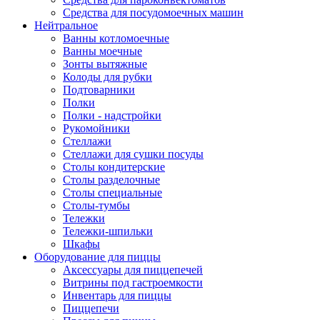
Средства для посудомоечных машин
Нейтральное
Ванны котломоечные
Ванны моечные
Зонты вытяжные
Колоды для рубки
Подтоварники
Полки
Полки - надстройки
Рукомойники
Стеллажи
Стеллажи для сушки посуды
Столы кондитерские
Столы разделочные
Столы специальные
Столы-тумбы
Тележки
Тележки-шпильки
Шкафы
Оборудование для пиццы
Аксессуары для пиццепечей
Витрины под гастроемкости
Инвентарь для пиццы
Пиццепечи