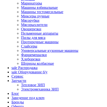
Маринаторы
Машины взбивальные
Машины тестомесильные
Миксеры ручные
Мясорубки
Мясорыхлители
Овощерезки
Пельменные аппараты
Пилы для мяса
Протирочные машины
Слайсеры
Универсальные кухонные машины
Фаршемешалки
Хлеборезки
Шприцы колбасные
sale
Распродажа
sale
Оборудование б/у
Сервис
Запчасти
Тепловое ЗИП
Электромеханика ЗИП
Блог
Заведение под ключ
Бренды
Оферта