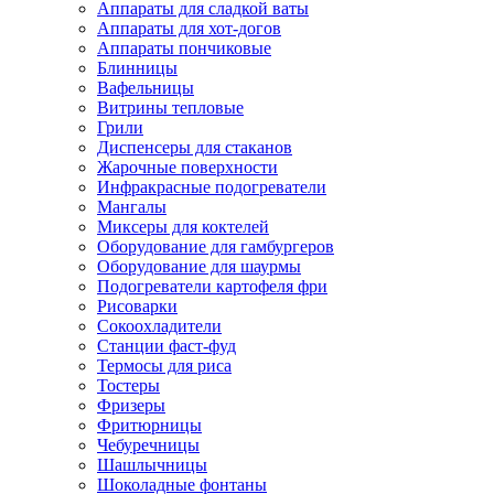
Аппараты для сладкой ваты
Аппараты для хот-догов
Аппараты пончиковые
Блинницы
Вафельницы
Витрины тепловые
Грили
Диспенсеры для стаканов
Жарочные поверхности
Инфракрасные подогреватели
Мангалы
Миксеры для коктелей
Оборудование для гамбургеров
Оборудование для шаурмы
Подогреватели картофеля фри
Рисоварки
Сокоохладители
Станции фаст-фуд
Термосы для риса
Тостеры
Фризеры
Фритюрницы
Чебуречницы
Шашлычницы
Шоколадные фонтаны