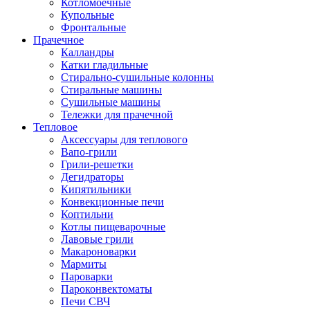
Котломоечные
Купольные
Фронтальные
Прачечное
Калландры
Катки гладильные
Стирально-сушильные колонны
Стиральные машины
Сушильные машины
Тележки для прачечной
Тепловое
Аксессуары для теплового
Вапо-грили
Грили-решетки
Дегидраторы
Кипятильники
Конвекционные печи
Коптильни
Котлы пищеварочные
Лавовые грили
Макароноварки
Мармиты
Пароварки
Пароконвектоматы
Печи СВЧ