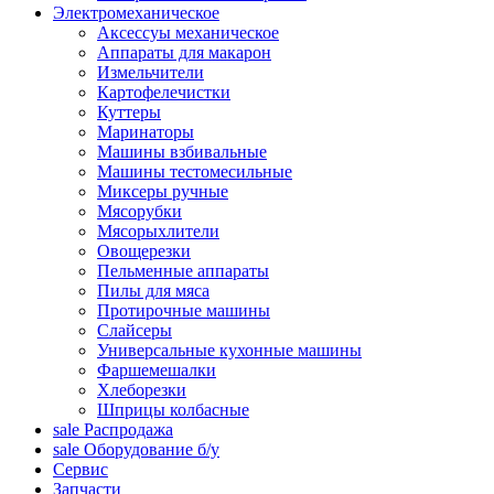
Электромеханическое
Аксессуы механическое
Аппараты для макарон
Измельчители
Картофелечистки
Куттеры
Маринаторы
Машины взбивальные
Машины тестомесильные
Миксеры ручные
Мясорубки
Мясорыхлители
Овощерезки
Пельменные аппараты
Пилы для мяса
Протирочные машины
Слайсеры
Универсальные кухонные машины
Фаршемешалки
Хлеборезки
Шприцы колбасные
sale
Распродажа
sale
Оборудование б/у
Сервис
Запчасти