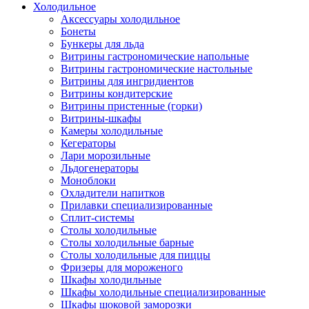
Холодильное
Аксессуары холодильное
Бонеты
Бункеры для льда
Витрины гастрономические напольные
Витрины гастрономические настольные
Витрины для ингридиентов
Витрины кондитерские
Витрины пристенные (горки)
Витрины-шкафы
Камеры холодильные
Кегераторы
Лари морозильные
Льдогенераторы
Моноблоки
Охладители напитков
Прилавки специализированные
Сплит-системы
Столы холодильные
Столы холодильные барные
Столы холодильные для пиццы
Фризеры для мороженого
Шкафы холодильные
Шкафы холодильные специализированные
Шкафы шоковой заморозки