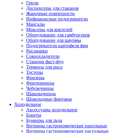
Грили
Диспенсеры для стаканов
Жарочные поверхности
Инфракрасные подогреватели
Мангалы
Миксеры для коктелей
Оборудование для гамбургеров
Оборудование для шаурмы
Подогреватели картофеля фри
Рисоварки
Сокоохладители
Станции фаст-фуд
Термосы для риса
Тостеры
Фризеры
Фритюрницы
Чебуречницы
Шашлычницы
Шоколадные фонтаны
Холодильное
Аксессуары холодильное
Бонеты
Бункеры для льда
Витрины гастрономические напольные
Витрины гастрономические настольные