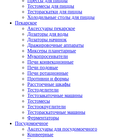
Прессы для пиццы
Тестомесы для пиццы
Тестораскатки для пиццы
Холодильные столы для пиццы
Пекарское
Аксессуары пекарское
Дозаторы для воды
Дозаторы начинок
Дражировочные аппараты
Миксеры планетарные
Мукопросеиватели
Печи конвекционные
Печи подовые
Печи ротационные
Противни и формы
Расстоечные шкафы
Тестоделители
Тестозакаточные машины
Тестомесы
Тестоокруглители
Тестораскаточные машины
Ферментаторы
Посудомоечное
Аксессуары для посудомоечного
Конвеерные