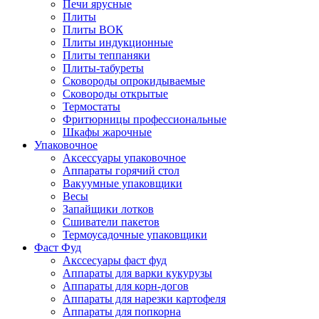
Печи ярусные
Плиты
Плиты ВОК
Плиты индукционные
Плиты теппаняки
Плиты-табуреты
Сковороды опрокидываемые
Сковороды открытые
Термостаты
Фритюрницы профессиональные
Шкафы жарочные
Упаковочное
Аксессуары упаковочное
Аппараты горячий стол
Вакуумные упаковщики
Весы
Запайщики лотков
Сшиватели пакетов
Термоусадочные упаковщики
Фаст Фуд
Акссесуары фаст фуд
Аппараты для варки кукурузы
Аппараты для корн-догов
Аппараты для нарезки картофеля
Аппараты для попкорна