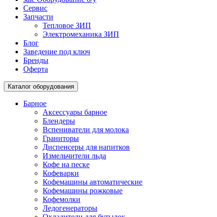
Сервис
Запчасти
Тепловое ЗИП
Электромеханика ЗИП
Блог
Заведение под ключ
Бренды
Оферта
Каталог оборудования
Барное
Аксессуары барное
Блендеры
Вспениватели для молока
Граниторы
Диспенсеры для напитков
Измельчители льда
Кофе на песке
Кофеварки
Кофемашины автоматические
Кофемашины рожковые
Кофемолки
Ледогенераторы
Охладители для бутылок