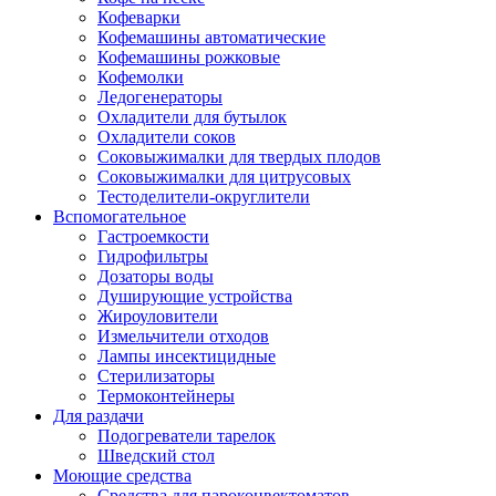
Кофеварки
Кофемашины автоматические
Кофемашины рожковые
Кофемолки
Ледогенераторы
Охладители для бутылок
Охладители соков
Соковыжималки для твердых плодов
Соковыжималки для цитрусовых
Тестоделители-округлители
Вспомогательное
Гастроемкости
Гидрофильтры
Дозаторы воды
Душирующие устройства
Жироуловители
Измельчители отходов
Лампы инсектицидные
Стерилизаторы
Термоконтейнеры
Для раздачи
Подогреватели тарелок
Шведский стол
Моющие средства
Средства для пароконвектоматов