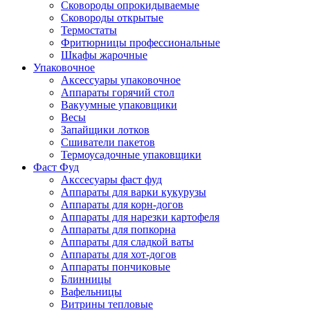
Сковороды опрокидываемые
Сковороды открытые
Термостаты
Фритюрницы профессиональные
Шкафы жарочные
Упаковочное
Аксессуары упаковочное
Аппараты горячий стол
Вакуумные упаковщики
Весы
Запайщики лотков
Сшиватели пакетов
Термоусадочные упаковщики
Фаст Фуд
Акссесуары фаст фуд
Аппараты для варки кукурузы
Аппараты для корн-догов
Аппараты для нарезки картофеля
Аппараты для попкорна
Аппараты для сладкой ваты
Аппараты для хот-догов
Аппараты пончиковые
Блинницы
Вафельницы
Витрины тепловые