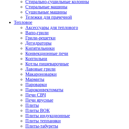
Стирально-сушильные колонны
Стиральные машины
Сушильные машины
Тележки для прачечной
Тепловое
Аксессуары для теплового
Вапо-грили
Грили-решетки
Дегидраторы
Кипятильники
Конвекционные печи
Коптильни
Котлы пищеварочные
Лавовые грили
Макароноварки
Мармиты
Пароварки
Пароконвектоматы
Печи СВЧ
Печи ярусные
Плиты
Плиты ВОК
Плиты индукционные
Плиты теппаняки
Плиты-табуреты