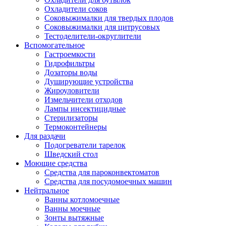
Охладители соков
Соковыжималки для твердых плодов
Соковыжималки для цитрусовых
Тестоделители-округлители
Вспомогательное
Гастроемкости
Гидрофильтры
Дозаторы воды
Душирующие устройства
Жироуловители
Измельчители отходов
Лампы инсектицидные
Стерилизаторы
Термоконтейнеры
Для раздачи
Подогреватели тарелок
Шведский стол
Моющие средства
Средства для пароконвектоматов
Средства для посудомоечных машин
Нейтральное
Ванны котломоечные
Ванны моечные
Зонты вытяжные