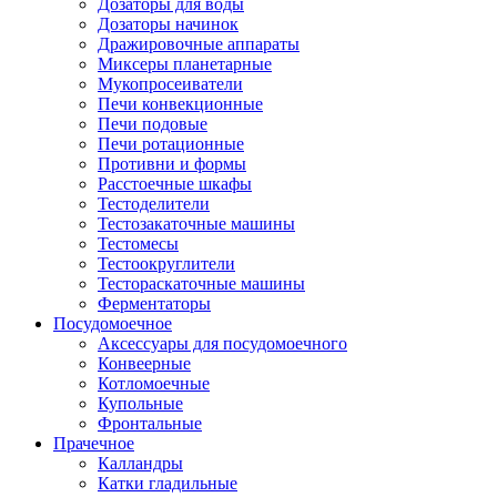
Дозаторы для воды
Дозаторы начинок
Дражировочные аппараты
Миксеры планетарные
Мукопросеиватели
Печи конвекционные
Печи подовые
Печи ротационные
Противни и формы
Расстоечные шкафы
Тестоделители
Тестозакаточные машины
Тестомесы
Тестоокруглители
Тестораскаточные машины
Ферментаторы
Посудомоечное
Аксессуары для посудомоечного
Конвеерные
Котломоечные
Купольные
Фронтальные
Прачечное
Калландры
Катки гладильные