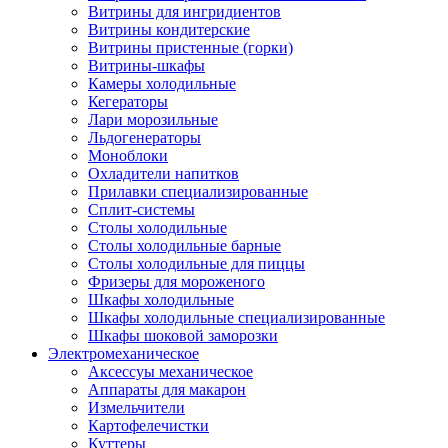
Витрины для ингридиентов
Витрины кондитерские
Витрины пристенные (горки)
Витрины-шкафы
Камеры холодильные
Кегераторы
Лари морозильные
Льдогенераторы
Моноблоки
Охладители напитков
Прилавки специализированные
Сплит-системы
Столы холодильные
Столы холодильные барные
Столы холодильные для пиццы
Фризеры для мороженого
Шкафы холодильные
Шкафы холодильные специализированные
Шкафы шоковой заморозки
Электромеханическое
Аксессуы механическое
Аппараты для макарон
Измельчители
Картофелечистки
Куттеры