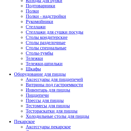
Колоды для рубки
Подтоварники
Полки
Полки - надстройки
Рукомойники
Стеллажи
Стеллажи для сушки посуды
Столы кондитерские
Столы разделочные
Столы специальные
Столы-тумбы
Тележки
Тележки-шпильки
Шкафы
Оборудование для пиццы
Аксессуары для пиццепечей
Витрины под гастроемкости
Инвентарь для пиццы
Пиццепечи
Прессы для пиццы
Тестомесы для пиццы
Тестораскатки для пиццы
Холодильные столы для пиццы
Пекарское
Аксессуары пекарское