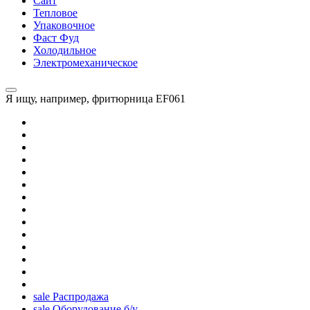
Сайт
Тепловое
Упаковочное
Фаст Фуд
Холодильное
Электромеханическое
Я ищу, например,
фритюрница EF061
sale
Распродажа
sale
Оборудование б/у