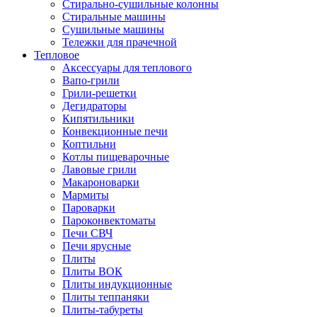
Стирально-сушильные колонны
Стиральные машины
Сушильные машины
Тележки для прачечной
Тепловое
Аксессуары для теплового
Вапо-грили
Грили-решетки
Дегидраторы
Кипятильники
Конвекционные печи
Коптильни
Котлы пищеварочные
Лавовые грили
Макароноварки
Мармиты
Пароварки
Пароконвектоматы
Печи СВЧ
Печи ярусные
Плиты
Плиты ВОК
Плиты индукционные
Плиты теппаняки
Плиты-табуреты