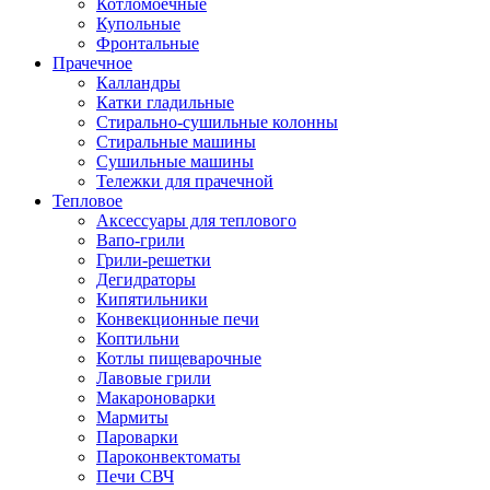
Котломоечные
Купольные
Фронтальные
Прачечное
Калландры
Катки гладильные
Стирально-сушильные колонны
Стиральные машины
Сушильные машины
Тележки для прачечной
Тепловое
Аксессуары для теплового
Вапо-грили
Грили-решетки
Дегидраторы
Кипятильники
Конвекционные печи
Коптильни
Котлы пищеварочные
Лавовые грили
Макароноварки
Мармиты
Пароварки
Пароконвектоматы
Печи СВЧ