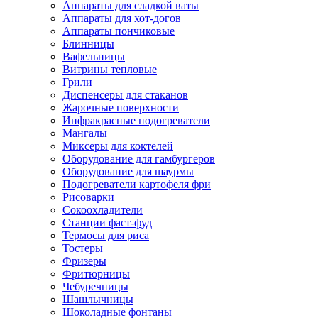
Аппараты для сладкой ваты
Аппараты для хот-догов
Аппараты пончиковые
Блинницы
Вафельницы
Витрины тепловые
Грили
Диспенсеры для стаканов
Жарочные поверхности
Инфракрасные подогреватели
Мангалы
Миксеры для коктелей
Оборудование для гамбургеров
Оборудование для шаурмы
Подогреватели картофеля фри
Рисоварки
Сокоохладители
Станции фаст-фуд
Термосы для риса
Тостеры
Фризеры
Фритюрницы
Чебуречницы
Шашлычницы
Шоколадные фонтаны