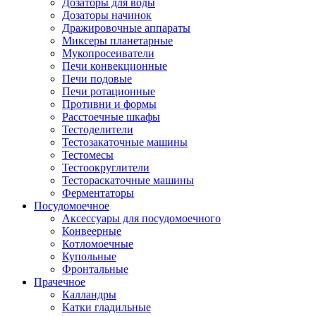
Дозаторы для воды
Дозаторы начинок
Дражировочные аппараты
Миксеры планетарные
Мукопросеиватели
Печи конвекционные
Печи подовые
Печи ротационные
Противни и формы
Расстоечные шкафы
Тестоделители
Тестозакаточные машины
Тестомесы
Тестоокруглители
Тестораскаточные машины
Ферментаторы
Посудомоечное
Аксессуары для посудомоечного
Конвеерные
Котломоечные
Купольные
Фронтальные
Прачечное
Калландры
Катки гладильные