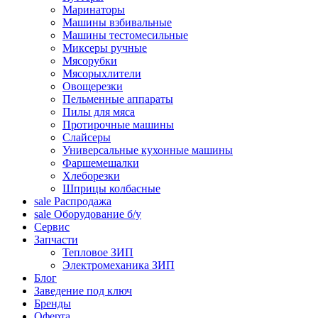
Маринаторы
Машины взбивальные
Машины тестомесильные
Миксеры ручные
Мясорубки
Мясорыхлители
Овощерезки
Пельменные аппараты
Пилы для мяса
Протирочные машины
Слайсеры
Универсальные кухонные машины
Фаршемешалки
Хлеборезки
Шприцы колбасные
sale
Распродажа
sale
Оборудование б/у
Сервис
Запчасти
Тепловое ЗИП
Электромеханика ЗИП
Блог
Заведение под ключ
Бренды
Оферта