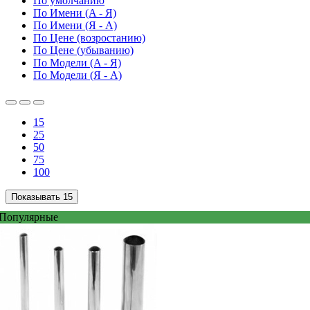
По умолчанию
По Имени (A - Я)
По Имени (Я - A)
По Цене (возростанию)
По Цене (убыванию)
По Модели (A - Я)
По Модели (Я - A)
15
25
50
75
100
Показывать
15
Популярные