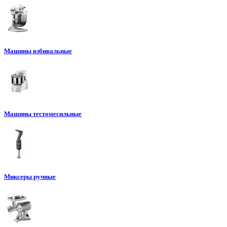
Машины взбивальные
Машины тестомесильные
Миксеры ручные