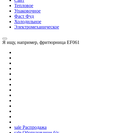
Сайт
Тепловое
Упаковочное
Фаст Фуд
Холодильное
Электромеханическое
Я ищу, например,
фритюрница EF061
sale
Распродажа
sale
Оборудование б/у