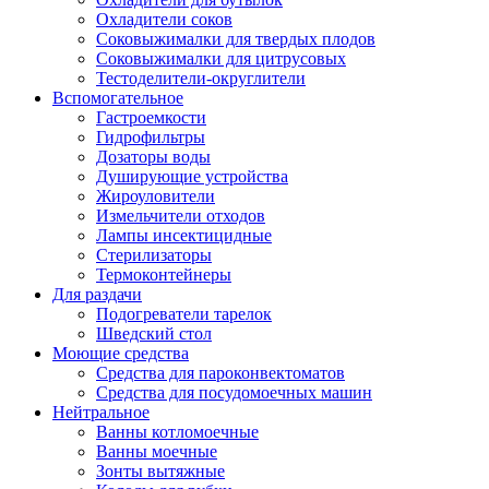
Охладители соков
Соковыжималки для твердых плодов
Соковыжималки для цитрусовых
Тестоделители-округлители
Вспомогательное
Гастроемкости
Гидрофильтры
Дозаторы воды
Душирующие устройства
Жироуловители
Измельчители отходов
Лампы инсектицидные
Стерилизаторы
Термоконтейнеры
Для раздачи
Подогреватели тарелок
Шведский стол
Моющие средства
Средства для пароконвектоматов
Средства для посудомоечных машин
Нейтральное
Ванны котломоечные
Ванны моечные
Зонты вытяжные