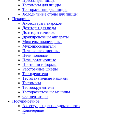
Прессы для пиццы
Тестомесы для пиццы
Тестораскатки для пиццы
Холодильные столы для пиццы
Пекарское
Аксессуары пекарское
Дозаторы для воды
Дозаторы начинок
Дражировочные аппараты
Миксеры планетарные
Мукопросеиватели
Печи конвекционные
Печи подовые
Печи ротационные
Противни и формы
Расстоечные шкафы
Тестоделители
Тестозакаточные машины
Тестомесы
Тестоокруглители
Тестораскаточные машины
Ферментаторы
Посудомоечное
Аксессуары для посудомоечного
Конвеерные