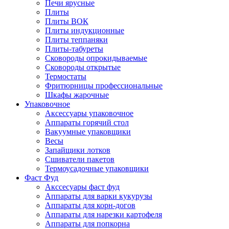
Печи ярусные
Плиты
Плиты ВОК
Плиты индукционные
Плиты теппаняки
Плиты-табуреты
Сковороды опрокидываемые
Сковороды открытые
Термостаты
Фритюрницы профессиональные
Шкафы жарочные
Упаковочное
Аксессуары упаковочное
Аппараты горячий стол
Вакуумные упаковщики
Весы
Запайщики лотков
Сшиватели пакетов
Термоусадочные упаковщики
Фаст Фуд
Акссесуары фаст фуд
Аппараты для варки кукурузы
Аппараты для корн-догов
Аппараты для нарезки картофеля
Аппараты для попкорна