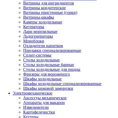
Витрины для ингридиентов
Витрины кондитерские
Витрины пристенные (горки)
Витрины-шкафы
Камеры холодильные
Кегераторы
Лари морозильные
Льдогенераторы
Моноблоки
Охладители напитков
Прилавки специализированные
Сплит-системы
Столы холодильные
Столы холодильные барные
Столы холодильные для пиццы
Фризеры для мороженого
Шкафы холодильные
Шкафы холодильные специализированные
Шкафы шоковой заморозки
Электромеханическое
Аксессуы механическое
Аппараты для макарон
Измельчители
Картофелечистки
Куттеры