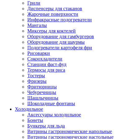
Грили
Диспенсеры для стаканов
Жарочные поверхности
Инфракрасные подогреватели
Мангалы
Миксеры для коктелей
Оборудование для гамбургеров
Оборудование для шаурмы
Подогреватели картофеля фри
Рисоварки
Сокоохладители
Станции фаст-фуд
Термосы для риса
Тостеры
Фризеры
Фритюрницы
Чебуречницы
Шашлычницы
Шоколадные фонтаны
Холодильное
Аксессуары холодильное
Бонеты
Бункеры для льда
Витрины гастрономические напольные
Витрины гастрономические настольные