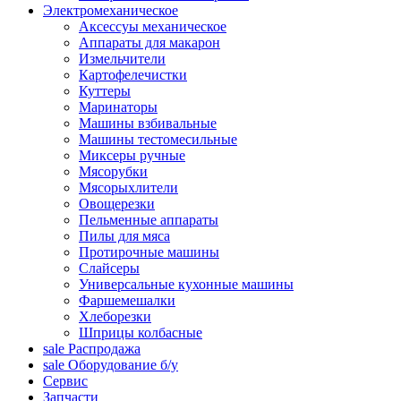
Электромеханическое
Аксессуы механическое
Аппараты для макарон
Измельчители
Картофелечистки
Куттеры
Маринаторы
Машины взбивальные
Машины тестомесильные
Миксеры ручные
Мясорубки
Мясорыхлители
Овощерезки
Пельменные аппараты
Пилы для мяса
Протирочные машины
Слайсеры
Универсальные кухонные машины
Фаршемешалки
Хлеборезки
Шприцы колбасные
sale
Распродажа
sale
Оборудование б/у
Сервис
Запчасти