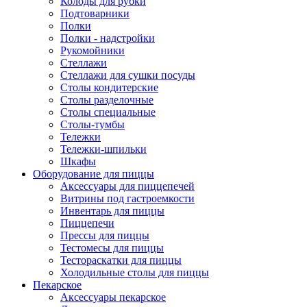
Колоды для рубки
Подтоварники
Полки
Полки - надстройки
Рукомойники
Стеллажи
Стеллажи для сушки посуды
Столы кондитерские
Столы разделочные
Столы специальные
Столы-тумбы
Тележки
Тележки-шпильки
Шкафы
Оборудование для пиццы
Аксессуары для пиццепечей
Витрины под гастроемкости
Инвентарь для пиццы
Пиццепечи
Прессы для пиццы
Тестомесы для пиццы
Тестораскатки для пиццы
Холодильные столы для пиццы
Пекарское
Аксессуары пекарское