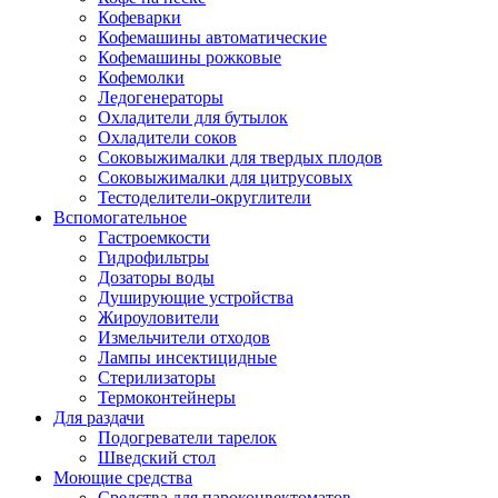
Кофеварки
Кофемашины автоматические
Кофемашины рожковые
Кофемолки
Ледогенераторы
Охладители для бутылок
Охладители соков
Соковыжималки для твердых плодов
Соковыжималки для цитрусовых
Тестоделители-округлители
Вспомогательное
Гастроемкости
Гидрофильтры
Дозаторы воды
Душирующие устройства
Жироуловители
Измельчители отходов
Лампы инсектицидные
Стерилизаторы
Термоконтейнеры
Для раздачи
Подогреватели тарелок
Шведский стол
Моющие средства
Средства для пароконвектоматов