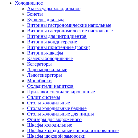
Холодильное
Аксессуары холодильное
Бонеты
Бункеры для льда
Витрины гастрономические напольные
Витрины гастрономические настольные
Витрины для ингридиентов
Витрины кондитерские
Витрины пристенные (горки)
Витрины-шкафы
Камеры холодильные
Кегераторы
Лари морозильные
Льдогенераторы
Моноблоки
Охладители напитков
Прилавки специализированные
Сплит-системы
Столы холодильные
Столы холодильные барные
Столы холодильные для пиццы
Фризеры для мороженого
Шкафы холодильные
Шкафы холодильные специализированные
Шкафы шоковой заморозки