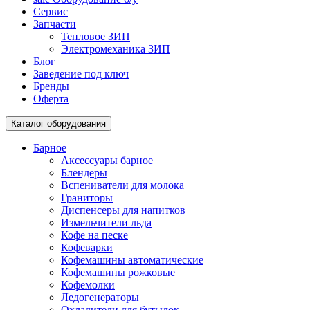
Сервис
Запчасти
Тепловое ЗИП
Электромеханика ЗИП
Блог
Заведение под ключ
Бренды
Оферта
Каталог оборудования
Барное
Аксессуары барное
Блендеры
Вспениватели для молока
Граниторы
Диспенсеры для напитков
Измельчители льда
Кофе на песке
Кофеварки
Кофемашины автоматические
Кофемашины рожковые
Кофемолки
Ледогенераторы
Охладители для бутылок