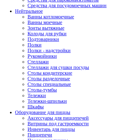
Средства для посудомоечных машин
Нейтральное
Ванны котломоечные
Ванны моечные
Зонты вытяжные
Колоды для рубки
Подтоварники
Полки
Полки - надстройки
Рукомойники
Стеллажи
Стеллажи для сушки посуды
Столы кондитерские
Столы разделочные
Столы специальные
Столы-тумбы
Тележки
Тележки-шпильки
Шкафы
Оборудование для пиццы
Аксессуары для пиццепечей
Витрины под гастроемкости
Инвентарь для пиццы
Пиццепечи