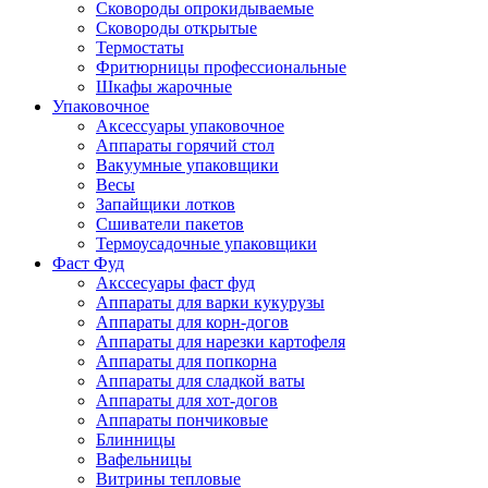
Сковороды опрокидываемые
Сковороды открытые
Термостаты
Фритюрницы профессиональные
Шкафы жарочные
Упаковочное
Аксессуары упаковочное
Аппараты горячий стол
Вакуумные упаковщики
Весы
Запайщики лотков
Сшиватели пакетов
Термоусадочные упаковщики
Фаст Фуд
Акссесуары фаст фуд
Аппараты для варки кукурузы
Аппараты для корн-догов
Аппараты для нарезки картофеля
Аппараты для попкорна
Аппараты для сладкой ваты
Аппараты для хот-догов
Аппараты пончиковые
Блинницы
Вафельницы
Витрины тепловые