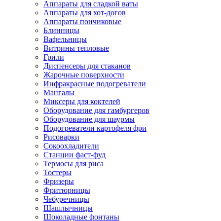
Аппараты для сладкой ваты
Аппараты для хот-догов
Аппараты пончиковые
Блинницы
Вафельницы
Витрины тепловые
Грили
Диспенсеры для стаканов
Жарочные поверхности
Инфракрасные подогреватели
Мангалы
Миксеры для коктелей
Оборудование для гамбургеров
Оборудование для шаурмы
Подогреватели картофеля фри
Рисоварки
Сокоохладители
Станции фаст-фуд
Термосы для риса
Тостеры
Фризеры
Фритюрницы
Чебуречницы
Шашлычницы
Шоколадные фонтаны