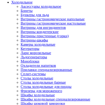
Холодильное
Аксессуары холодильное
Бонеты
Бункеры для льда
Витрины гастрономические напольные
Витрины гастрономические настольные
Витрины для ингридиентов
Витрины кондитерские
Витрины пристенные (горки)
Витрины-шкафы
Камеры холодильные
Кегераторы
Лари морозильные
Льдогенераторы
Моноблоки
Охладители напитков
Прилавки специализированные
Сплит-системы
Столы холодильные
Столы холодильные барные
Столы холодильные для пиццы
Фризеры для мороженого
Шкафы холодильные
Шкафы холодильные специализированные
Шкафы шоковой заморозки