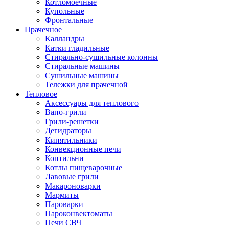
Котломоечные
Купольные
Фронтальные
Прачечное
Калландры
Катки гладильные
Стирально-сушильные колонны
Стиральные машины
Сушильные машины
Тележки для прачечной
Тепловое
Аксессуары для теплового
Вапо-грили
Грили-решетки
Дегидраторы
Кипятильники
Конвекционные печи
Коптильни
Котлы пищеварочные
Лавовые грили
Макароноварки
Мармиты
Пароварки
Пароконвектоматы
Печи СВЧ