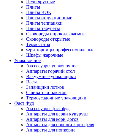
Печи ярусные
Плиты
Плиты ВОК
Плиты индукционные
Плиты теппаняки
Плиты-табуреты
Сковороды опрокидываемые
Сковороды открытые
Термостаты
Фритюрницы профессиональные
Шкафы жарочные
Упаковочное
Аксессуары упаковочное
Аппараты горячий стол
Вакуумные упаковщики
Весы
Запайщики лотков
Сшиватели пакетов
Термоусадочные упаковщики
Фаст Фуд
Акссесуары фаст фуд
Аппараты для варки кукурузы
Аппараты для корн-догов
Аппараты для нарезки картофеля
Аппараты для попкорна