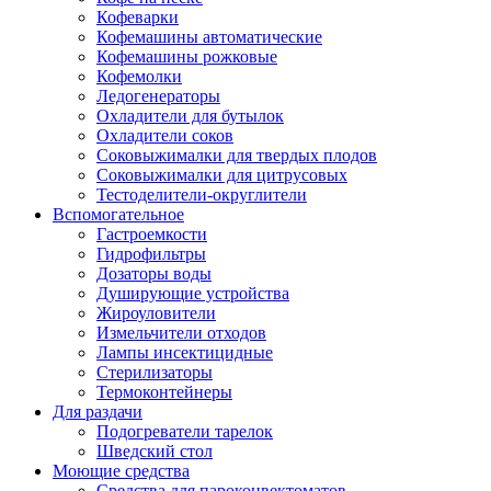
Кофеварки
Кофемашины автоматические
Кофемашины рожковые
Кофемолки
Ледогенераторы
Охладители для бутылок
Охладители соков
Соковыжималки для твердых плодов
Соковыжималки для цитрусовых
Тестоделители-округлители
Вспомогательное
Гастроемкости
Гидрофильтры
Дозаторы воды
Душирующие устройства
Жироуловители
Измельчители отходов
Лампы инсектицидные
Стерилизаторы
Термоконтейнеры
Для раздачи
Подогреватели тарелок
Шведский стол
Моющие средства
Средства для пароконвектоматов