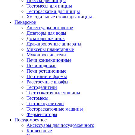
Прессы для пиццы
Тестомесы для пиццы
Тестораскатки для пиццы
Холодильные столы для пиццы
Пекарское
Аксессуары пекарское
Дозаторы для воды
Дозаторы начинок
Дражировочные аппараты
Миксеры планетарные
Мукопросеиватели
Печи конвекционные
Печи подовые
Печи ротационные
Противни и формы
Расстоечные шкафы
Тестоделители
Тестозакаточные машины
Тестомесы
Тестоокруглители
Тестораскаточные машины
Ферментаторы
Посудомоечное
Аксессуары для посудомоечного
Конвеерные