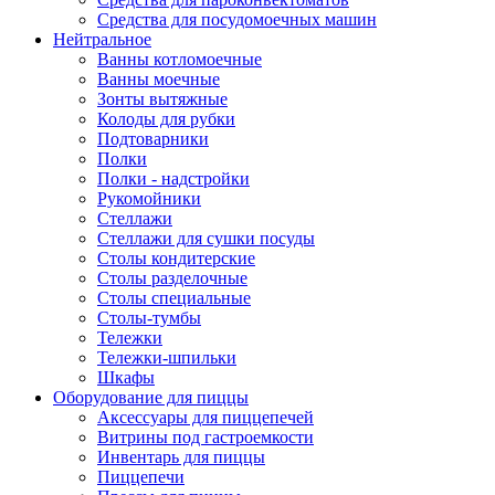
Средства для посудомоечных машин
Нейтральное
Ванны котломоечные
Ванны моечные
Зонты вытяжные
Колоды для рубки
Подтоварники
Полки
Полки - надстройки
Рукомойники
Стеллажи
Стеллажи для сушки посуды
Столы кондитерские
Столы разделочные
Столы специальные
Столы-тумбы
Тележки
Тележки-шпильки
Шкафы
Оборудование для пиццы
Аксессуары для пиццепечей
Витрины под гастроемкости
Инвентарь для пиццы
Пиццепечи