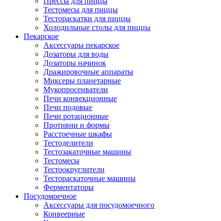
Прессы для пиццы
Тестомесы для пиццы
Тестораскатки для пиццы
Холодильные столы для пиццы
Пекарское
Аксессуары пекарское
Дозаторы для воды
Дозаторы начинок
Дражировочные аппараты
Миксеры планетарные
Мукопросеиватели
Печи конвекционные
Печи подовые
Печи ротационные
Противни и формы
Расстоечные шкафы
Тестоделители
Тестозакаточные машины
Тестомесы
Тестоокруглители
Тестораскаточные машины
Ферментаторы
Посудомоечное
Аксессуары для посудомоечного
Конвеерные