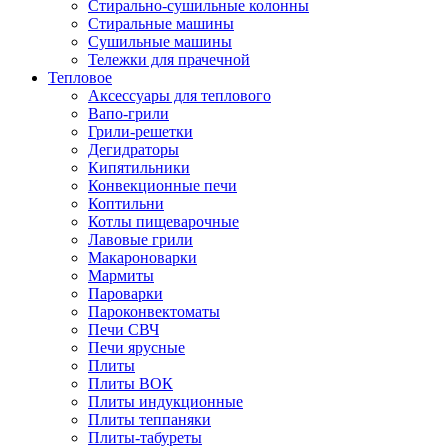
Стирально-сушильные колонны
Стиральные машины
Сушильные машины
Тележки для прачечной
Тепловое
Аксессуары для теплового
Вапо-грили
Грили-решетки
Дегидраторы
Кипятильники
Конвекционные печи
Коптильни
Котлы пищеварочные
Лавовые грили
Макароноварки
Мармиты
Пароварки
Пароконвектоматы
Печи СВЧ
Печи ярусные
Плиты
Плиты ВОК
Плиты индукционные
Плиты теппаняки
Плиты-табуреты