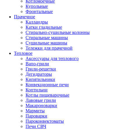
Котломоечные
Купольные
Фронтальные
Прачечное
Калландры
Катки гладильные
Стирально-сушильные колонны
Стиральные машины
Сушильные машины
Тележки для прачечной
Тепловое
Аксессуары для теплового
Вапо-грили
Грили-решетки
Дегидраторы
Кипятильники
Конвекционные печи
Коптильни
Котлы пищеварочные
Лавовые грили
Макароноварки
Мармиты
Пароварки
Пароконвектоматы
Печи СВЧ