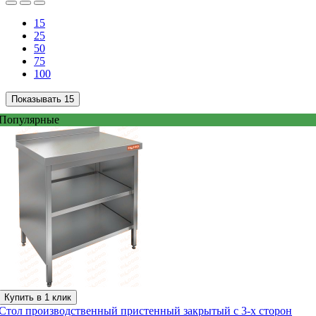
15
25
50
75
100
Показывать
15
Популярные
Купить в 1 клик
Стол производственный пристенный закрытый с 3-х сторон