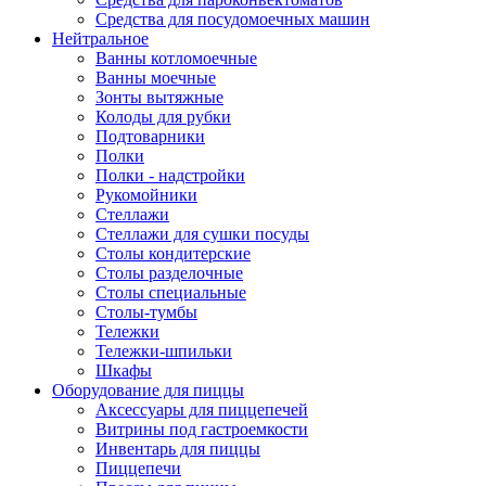
Средства для посудомоечных машин
Нейтральное
Ванны котломоечные
Ванны моечные
Зонты вытяжные
Колоды для рубки
Подтоварники
Полки
Полки - надстройки
Рукомойники
Стеллажи
Стеллажи для сушки посуды
Столы кондитерские
Столы разделочные
Столы специальные
Столы-тумбы
Тележки
Тележки-шпильки
Шкафы
Оборудование для пиццы
Аксессуары для пиццепечей
Витрины под гастроемкости
Инвентарь для пиццы
Пиццепечи