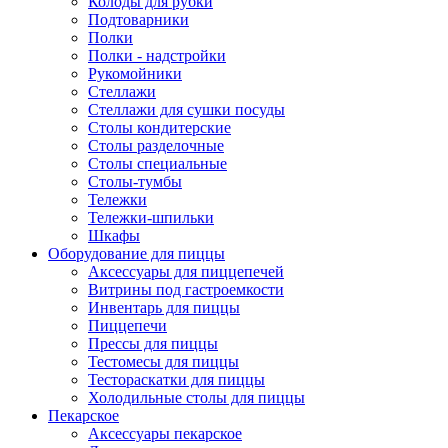
Колоды для рубки
Подтоварники
Полки
Полки - надстройки
Рукомойники
Стеллажи
Стеллажи для сушки посуды
Столы кондитерские
Столы разделочные
Столы специальные
Столы-тумбы
Тележки
Тележки-шпильки
Шкафы
Оборудование для пиццы
Аксессуары для пиццепечей
Витрины под гастроемкости
Инвентарь для пиццы
Пиццепечи
Прессы для пиццы
Тестомесы для пиццы
Тестораскатки для пиццы
Холодильные столы для пиццы
Пекарское
Аксессуары пекарское