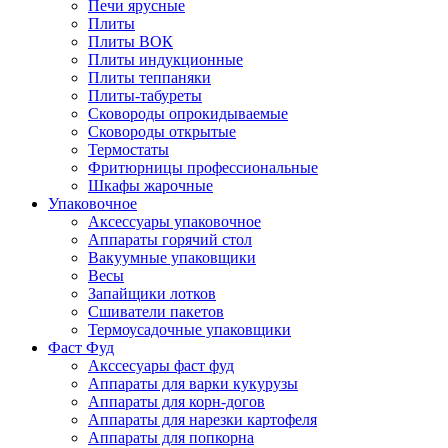
Печи ярусные
Плиты
Плиты ВОК
Плиты индукционные
Плиты теппаняки
Плиты-табуреты
Сковороды опрокидываемые
Сковороды открытые
Термостаты
Фритюрницы профессиональные
Шкафы жарочные
Упаковочное
Аксессуары упаковочное
Аппараты горячий стол
Вакуумные упаковщики
Весы
Запайщики лотков
Сшиватели пакетов
Термоусадочные упаковщики
Фаст Фуд
Акссесуары фаст фуд
Аппараты для варки кукурузы
Аппараты для корн-догов
Аппараты для нарезки картофеля
Аппараты для попкорна