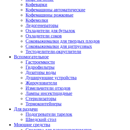
Кофеварки
Кофемашины автоматические
Кофемашины рожковые
Кофемолки
Ледогенераторы
Охладители для бутылок
Охладители соков
Соковыжималки для твердых плодов
Соковыжималки для цитрусовых
Тестоделители-округлители
Вспомогательное
Гастроемкости
Гидрофильтры
Дозаторы воды
Душирующие устройства
Жироуловители
Измельчители отходов
Лампы инсектицидные
Стерилизаторы
Термоконтейнеры
Для раздачи
Подогреватели тарелок
Шведский стол
Моющие средства
Средства для пароконвектоматов