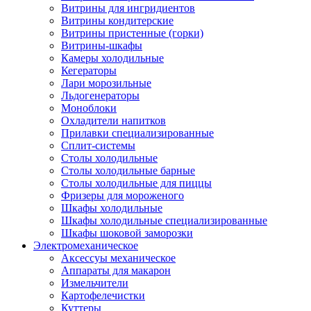
Витрины для ингридиентов
Витрины кондитерские
Витрины пристенные (горки)
Витрины-шкафы
Камеры холодильные
Кегераторы
Лари морозильные
Льдогенераторы
Моноблоки
Охладители напитков
Прилавки специализированные
Сплит-системы
Столы холодильные
Столы холодильные барные
Столы холодильные для пиццы
Фризеры для мороженого
Шкафы холодильные
Шкафы холодильные специализированные
Шкафы шоковой заморозки
Электромеханическое
Аксессуы механическое
Аппараты для макарон
Измельчители
Картофелечистки
Куттеры