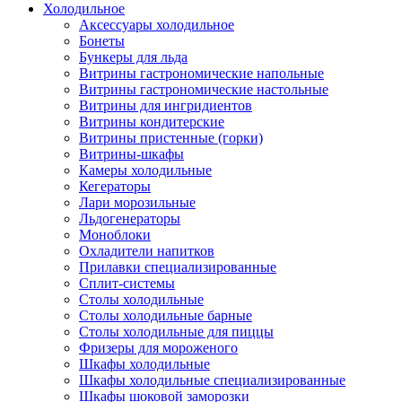
Холодильное
Аксессуары холодильное
Бонеты
Бункеры для льда
Витрины гастрономические напольные
Витрины гастрономические настольные
Витрины для ингридиентов
Витрины кондитерские
Витрины пристенные (горки)
Витрины-шкафы
Камеры холодильные
Кегераторы
Лари морозильные
Льдогенераторы
Моноблоки
Охладители напитков
Прилавки специализированные
Сплит-системы
Столы холодильные
Столы холодильные барные
Столы холодильные для пиццы
Фризеры для мороженого
Шкафы холодильные
Шкафы холодильные специализированные
Шкафы шоковой заморозки