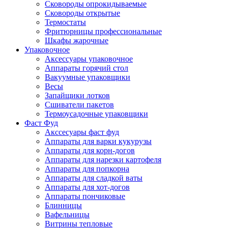
Сковороды опрокидываемые
Сковороды открытые
Термостаты
Фритюрницы профессиональные
Шкафы жарочные
Упаковочное
Аксессуары упаковочное
Аппараты горячий стол
Вакуумные упаковщики
Весы
Запайщики лотков
Сшиватели пакетов
Термоусадочные упаковщики
Фаст Фуд
Акссесуары фаст фуд
Аппараты для варки кукурузы
Аппараты для корн-догов
Аппараты для нарезки картофеля
Аппараты для попкорна
Аппараты для сладкой ваты
Аппараты для хот-догов
Аппараты пончиковые
Блинницы
Вафельницы
Витрины тепловые