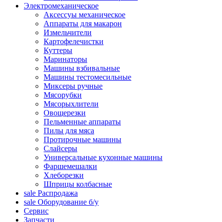
Электромеханическое
Аксессуы механическое
Аппараты для макарон
Измельчители
Картофелечистки
Куттеры
Маринаторы
Машины взбивальные
Машины тестомесильные
Миксеры ручные
Мясорубки
Мясорыхлители
Овощерезки
Пельменные аппараты
Пилы для мяса
Протирочные машины
Слайсеры
Универсальные кухонные машины
Фаршемешалки
Хлеборезки
Шприцы колбасные
sale
Распродажа
sale
Оборудование б/у
Сервис
Запчасти