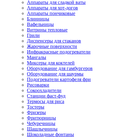
Аппараты для сладкой ваты
Аппараты для хот-догов
Аппараты пончиковые
Блинницы
Вафельницы
Витрины тепловые
Грили
Диспенсеры для стаканов
Жарочные поверхности
Инфракрасные подогреватели
Мангалы
Миксеры для коктелей
Оборудование для гамбургеров
Оборудование для шаурмы
Подогреватели картофеля фри
Рисоварки
Сокоохладители
Станции фаст-фуд
Термосы для риса
Тостеры
Фризеры
Фритюрницы
Чебуречницы
Шашлычницы
Шоколадные фонтаны