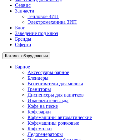
Сервис
Запчасти
Тепловое ЗИП
Электромеханика ЗИП
Блог
Заведение под ключ
Бренды
Оферта
Каталог оборудования
Барное
Аксессуары барное
Блендеры
Вспениватели для молока
Граниторы
Диспенсеры для напитков
Измельчители льда
Кофе на песке
Кофеварки
Кофемашины автоматические
Кофемашины рожковые
Кофемолки
Ледогенераторы
Охладители для бутылок