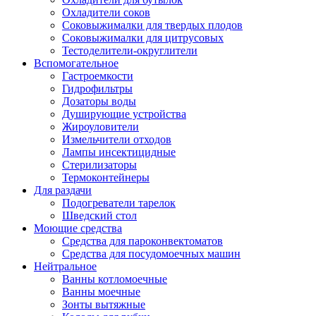
Охладители соков
Соковыжималки для твердых плодов
Соковыжималки для цитрусовых
Тестоделители-округлители
Вспомогательное
Гастроемкости
Гидрофильтры
Дозаторы воды
Душирующие устройства
Жироуловители
Измельчители отходов
Лампы инсектицидные
Стерилизаторы
Термоконтейнеры
Для раздачи
Подогреватели тарелок
Шведский стол
Моющие средства
Средства для пароконвектоматов
Средства для посудомоечных машин
Нейтральное
Ванны котломоечные
Ванны моечные
Зонты вытяжные