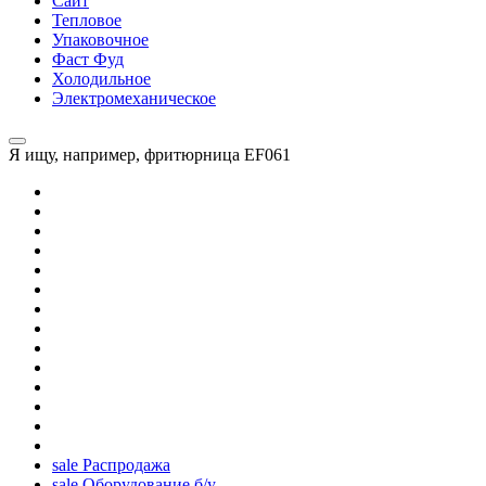
Сайт
Тепловое
Упаковочное
Фаст Фуд
Холодильное
Электромеханическое
Я ищу, например,
фритюрница EF061
sale
Распродажа
sale
Оборудование б/у