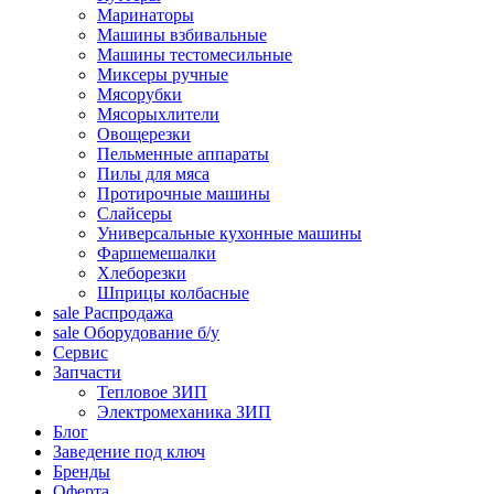
Маринаторы
Машины взбивальные
Машины тестомесильные
Миксеры ручные
Мясорубки
Мясорыхлители
Овощерезки
Пельменные аппараты
Пилы для мяса
Протирочные машины
Слайсеры
Универсальные кухонные машины
Фаршемешалки
Хлеборезки
Шприцы колбасные
sale
Распродажа
sale
Оборудование б/у
Сервис
Запчасти
Тепловое ЗИП
Электромеханика ЗИП
Блог
Заведение под ключ
Бренды
Оферта