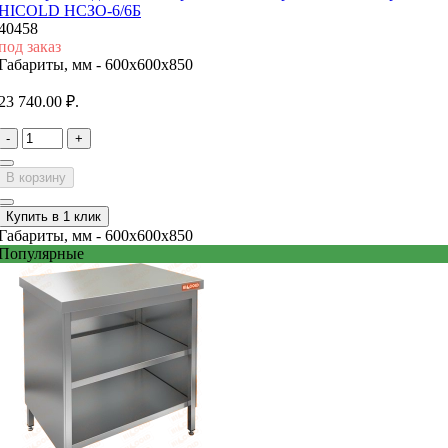
HICOLD НСЗО-6/6Б
40458
под заказ
Габариты, мм -
600x600x850
23 740.00 ₽.
-
+
В корзину
Купить в 1 клик
Габариты, мм -
600x600x850
Популярные