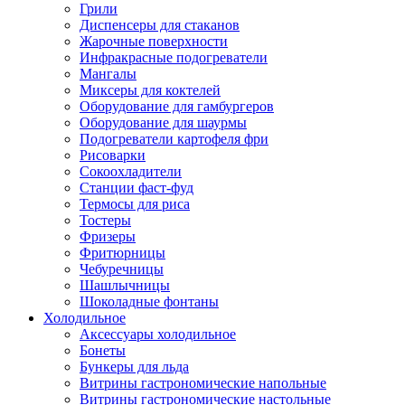
Грили
Диспенсеры для стаканов
Жарочные поверхности
Инфракрасные подогреватели
Мангалы
Миксеры для коктелей
Оборудование для гамбургеров
Оборудование для шаурмы
Подогреватели картофеля фри
Рисоварки
Сокоохладители
Станции фаст-фуд
Термосы для риса
Тостеры
Фризеры
Фритюрницы
Чебуречницы
Шашлычницы
Шоколадные фонтаны
Холодильное
Аксессуары холодильное
Бонеты
Бункеры для льда
Витрины гастрономические напольные
Витрины гастрономические настольные