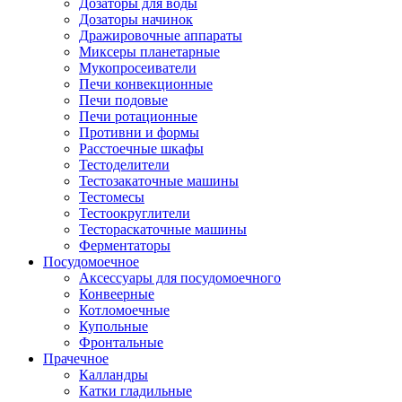
Дозаторы для воды
Дозаторы начинок
Дражировочные аппараты
Миксеры планетарные
Мукопросеиватели
Печи конвекционные
Печи подовые
Печи ротационные
Противни и формы
Расстоечные шкафы
Тестоделители
Тестозакаточные машины
Тестомесы
Тестоокруглители
Тестораскаточные машины
Ферментаторы
Посудомоечное
Аксессуары для посудомоечного
Конвеерные
Котломоечные
Купольные
Фронтальные
Прачечное
Калландры
Катки гладильные