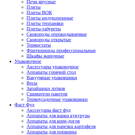
Печи ярусные
Плиты
Плиты ВОК
Плиты индукционные
Плиты теппаняки
Плиты-табуреты
Сковороды опрокидываемые
Сковороды открытые
Термостаты
Фритюрницы профессиональные
Шкафы жарочные
Упаковочное
Аксессуары упаковочное
Аппараты горячий стол
Вакуумные упаковщики
Весы
Запайщики лотков
Сшиватели пакетов
Термоусадочные упаковщики
Фаст Фуд
Акссесуары фаст фуд
Аппараты для варки кукурузы
Аппараты для корн-догов
Аппараты для нарезки картофеля
Аппараты для попкорна