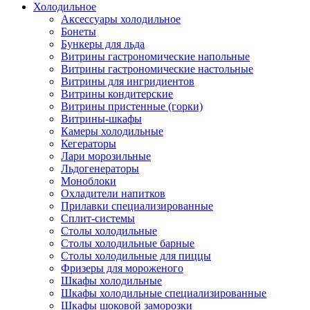
Холодильное
Аксессуары холодильное
Бонеты
Бункеры для льда
Витрины гастрономические напольные
Витрины гастрономические настольные
Витрины для ингридиентов
Витрины кондитерские
Витрины пристенные (горки)
Витрины-шкафы
Камеры холодильные
Кегераторы
Лари морозильные
Льдогенераторы
Моноблоки
Охладители напитков
Прилавки специализированные
Сплит-системы
Столы холодильные
Столы холодильные барные
Столы холодильные для пиццы
Фризеры для мороженого
Шкафы холодильные
Шкафы холодильные специализированные
Шкафы шоковой заморозки