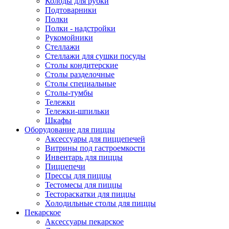
Колоды для рубки
Подтоварники
Полки
Полки - надстройки
Рукомойники
Стеллажи
Стеллажи для сушки посуды
Столы кондитерские
Столы разделочные
Столы специальные
Столы-тумбы
Тележки
Тележки-шпильки
Шкафы
Оборудование для пиццы
Аксессуары для пиццепечей
Витрины под гастроемкости
Инвентарь для пиццы
Пиццепечи
Прессы для пиццы
Тестомесы для пиццы
Тестораскатки для пиццы
Холодильные столы для пиццы
Пекарское
Аксессуары пекарское