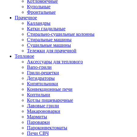
Котломоечные
Купольные
Фронтальные
Прачечное
Калландры
Катки гладильные
Стирально-сушильные колонны
Стиральные машины
Сушильные машины
Тележки для прачечной
Тепловое
Аксессуары для теплового
Вапо-грили
Грили-решетки
Дегидраторы
Кипятильники
Конвекционные печи
Коптильни
Котлы пищеварочные
Лавовые грили
Макароноварки
Мармиты
Пароварки
Пароконвектоматы
Печи СВЧ