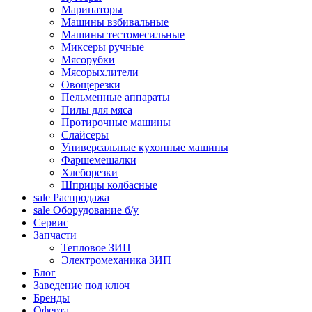
Маринаторы
Машины взбивальные
Машины тестомесильные
Миксеры ручные
Мясорубки
Мясорыхлители
Овощерезки
Пельменные аппараты
Пилы для мяса
Протирочные машины
Слайсеры
Универсальные кухонные машины
Фаршемешалки
Хлеборезки
Шприцы колбасные
sale
Распродажа
sale
Оборудование б/у
Сервис
Запчасти
Тепловое ЗИП
Электромеханика ЗИП
Блог
Заведение под ключ
Бренды
Оферта