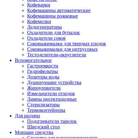
Кофеварки
Кофемашины автоматические
Кофемашины рожковые
Кофемолки
Ледогенераторы
Охладители для бутылок
Охладители соков
Соковыжималки для твердых плодов
Соковыжималки для цитрусовых
Тестоделители-округлители
Вспомогательное
Гастроемкости
Гидрофильтры
Дозаторы воды
Душирующие устройства
Жироуловители
Измельчители отходов
Лампы инсектицидные
Стерилизаторы
Термоконтейнеры
Для раздачи
Подогреватели тарелок
Шведский стол
Моющие средства
Средства для пароконвектоматов