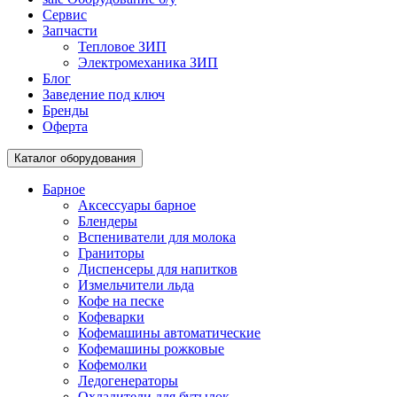
Сервис
Запчасти
Тепловое ЗИП
Электромеханика ЗИП
Блог
Заведение под ключ
Бренды
Оферта
Каталог оборудования
Барное
Аксессуары барное
Блендеры
Вспениватели для молока
Граниторы
Диспенсеры для напитков
Измельчители льда
Кофе на песке
Кофеварки
Кофемашины автоматические
Кофемашины рожковые
Кофемолки
Ледогенераторы
Охладители для бутылок