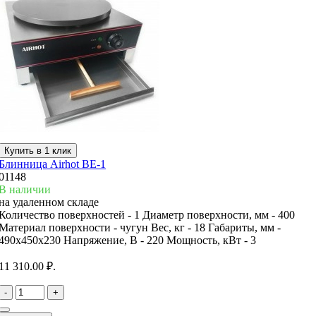
Купить в 1 клик
Блинница Airhot BE-1
01148
В наличии
на удаленном складе
Количество поверхностей -
1
Диаметр поверхности, мм -
400
Материал поверхности -
чугун
Вес, кг -
18
Габариты, мм -
490х450х230
Напряжение, В -
220
Мощность, кВт -
3
11 310.00 ₽.
-
+