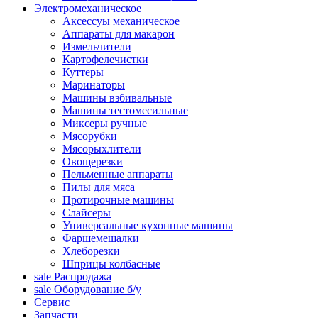
Электромеханическое
Аксессуы механическое
Аппараты для макарон
Измельчители
Картофелечистки
Куттеры
Маринаторы
Машины взбивальные
Машины тестомесильные
Миксеры ручные
Мясорубки
Мясорыхлители
Овощерезки
Пельменные аппараты
Пилы для мяса
Протирочные машины
Слайсеры
Универсальные кухонные машины
Фаршемешалки
Хлеборезки
Шприцы колбасные
sale
Распродажа
sale
Оборудование б/у
Сервис
Запчасти