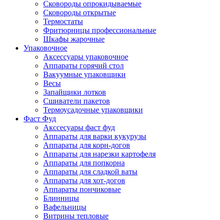
Сковороды опрокидываемые
Сковороды открытые
Термостаты
Фритюрницы профессиональные
Шкафы жарочные
Упаковочное
Аксессуары упаковочное
Аппараты горячий стол
Вакуумные упаковщики
Весы
Запайщики лотков
Сшиватели пакетов
Термоусадочные упаковщики
Фаст Фуд
Акссесуары фаст фуд
Аппараты для варки кукурузы
Аппараты для корн-догов
Аппараты для нарезки картофеля
Аппараты для попкорна
Аппараты для сладкой ваты
Аппараты для хот-догов
Аппараты пончиковые
Блинницы
Вафельницы
Витрины тепловые