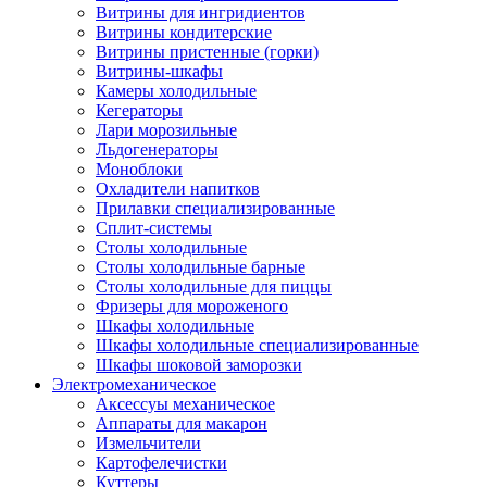
Витрины для ингридиентов
Витрины кондитерские
Витрины пристенные (горки)
Витрины-шкафы
Камеры холодильные
Кегераторы
Лари морозильные
Льдогенераторы
Моноблоки
Охладители напитков
Прилавки специализированные
Сплит-системы
Столы холодильные
Столы холодильные барные
Столы холодильные для пиццы
Фризеры для мороженого
Шкафы холодильные
Шкафы холодильные специализированные
Шкафы шоковой заморозки
Электромеханическое
Аксессуы механическое
Аппараты для макарон
Измельчители
Картофелечистки
Куттеры