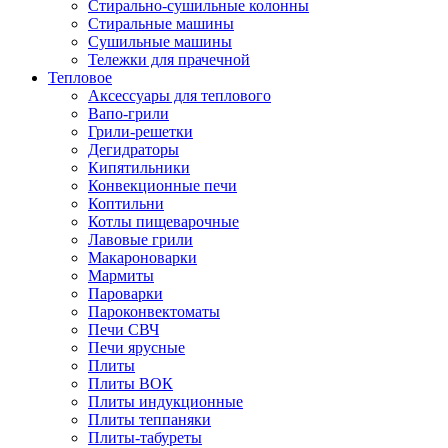
Стирально-сушильные колонны
Стиральные машины
Сушильные машины
Тележки для прачечной
Тепловое
Аксессуары для теплового
Вапо-грили
Грили-решетки
Дегидраторы
Кипятильники
Конвекционные печи
Коптильни
Котлы пищеварочные
Лавовые грили
Макароноварки
Мармиты
Пароварки
Пароконвектоматы
Печи СВЧ
Печи ярусные
Плиты
Плиты ВОК
Плиты индукционные
Плиты теппаняки
Плиты-табуреты