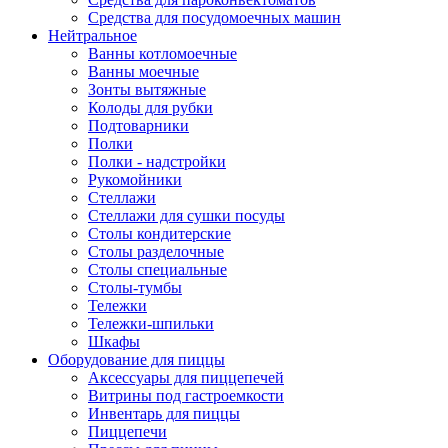
Средства для посудомоечных машин
Нейтральное
Ванны котломоечные
Ванны моечные
Зонты вытяжные
Колоды для рубки
Подтоварники
Полки
Полки - надстройки
Рукомойники
Стеллажи
Стеллажи для сушки посуды
Столы кондитерские
Столы разделочные
Столы специальные
Столы-тумбы
Тележки
Тележки-шпильки
Шкафы
Оборудование для пиццы
Аксессуары для пиццепечей
Витрины под гастроемкости
Инвентарь для пиццы
Пиццепечи