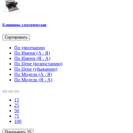
Блинницы электрические
Сортировать
По умолчанию
По Имени (A - Я)
По Имени (Я - A)
По Цене (возростанию)
По Цене (убыванию)
По Модели (A - Я)
По Модели (Я - A)
15
25
50
75
100
Показывать
15