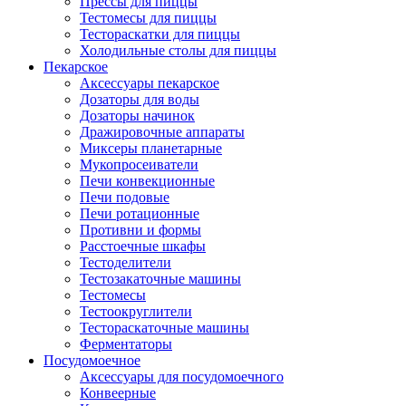
Прессы для пиццы
Тестомесы для пиццы
Тестораскатки для пиццы
Холодильные столы для пиццы
Пекарское
Аксессуары пекарское
Дозаторы для воды
Дозаторы начинок
Дражировочные аппараты
Миксеры планетарные
Мукопросеиватели
Печи конвекционные
Печи подовые
Печи ротационные
Противни и формы
Расстоечные шкафы
Тестоделители
Тестозакаточные машины
Тестомесы
Тестоокруглители
Тестораскаточные машины
Ферментаторы
Посудомоечное
Аксессуары для посудомоечного
Конвеерные