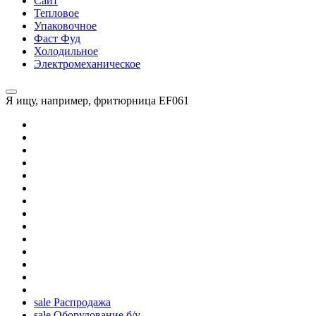
Сайт
Тепловое
Упаковочное
Фаст Фуд
Холодильное
Электромеханическое
Я ищу, например,
фритюрница EF061
sale
Распродажа
sale
Оборудование б/у