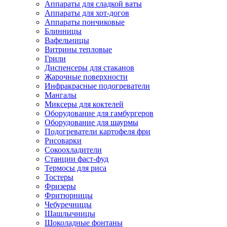
Аппараты для сладкой ваты
Аппараты для хот-догов
Аппараты пончиковые
Блинницы
Вафельницы
Витрины тепловые
Грили
Диспенсеры для стаканов
Жарочные поверхности
Инфракрасные подогреватели
Мангалы
Миксеры для коктелей
Оборудование для гамбургеров
Оборудование для шаурмы
Подогреватели картофеля фри
Рисоварки
Сокоохладители
Станции фаст-фуд
Термосы для риса
Тостеры
Фризеры
Фритюрницы
Чебуречницы
Шашлычницы
Шоколадные фонтаны