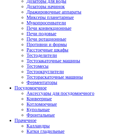
Дозаторы для воды
Дозаторы начинок
Дражировочные аппараты
Миксеры планетарные
Мукопросеиватели
Печи конвекционные
Печи подовые
Печи ротационные
Противни и формы
Расстоечные шкафы
Тестоделители
Тестозакаточные машины
Тестомесы
Тестоокруглители
Тестораскаточные машины
Ферментаторы
Посудомоечное
Аксессуары для посудомоечного
Конвеерные
Котломоечные
Купольные
Фронтальные
Прачечное
Калландры
Катки гладильные