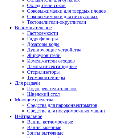
Охладители соков
Соковыжималки для твердых плодов
Соковыжималки для цитрусовых
Тестоделители-округлители
Вспомогательное
Гастроемкости
Гидрофильтры
Дозаторы воды
Душирующие устройства
Жироуловители
Измельчители отходов
Лампы инсектицидные
Стерилизаторы
Термоконтейнеры
Для раздачи
Подогреватели тарелок
Шведский стол
Моющие средства
Средства для пароконвектоматов
Средства для посудомоечных машин
Нейтральное
Ванны котломоечные
Ванны моечные
Зонты вытяжные