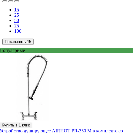
15
25
50
75
100
Показывать
15
Популярные
Купить в 1 клик
Устройство душирующее AIRHOT PR-350 M в комплекте со