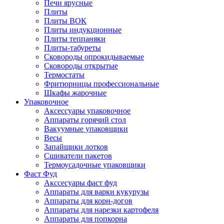
Печи ярусные
Плиты
Плиты ВОК
Плиты индукционные
Плиты теппаняки
Плиты-табуреты
Сковороды опрокидываемые
Сковороды открытые
Термостаты
Фритюрницы профессиональные
Шкафы жарочные
Упаковочное
Аксессуары упаковочное
Аппараты горячий стол
Вакуумные упаковщики
Весы
Запайщики лотков
Сшиватели пакетов
Термоусадочные упаковщики
Фаст Фуд
Акссесуары фаст фуд
Аппараты для варки кукурузы
Аппараты для корн-догов
Аппараты для нарезки картофеля
Аппараты для попкорна