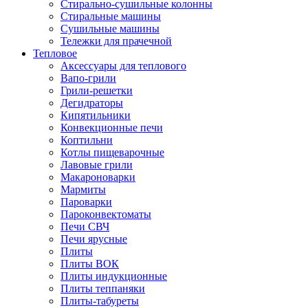
Стирально-сушильные колонны
Стиральные машины
Сушильные машины
Тележки для прачечной
Тепловое
Аксессуары для теплового
Вапо-грили
Грили-решетки
Дегидраторы
Кипятильники
Конвекционные печи
Коптильни
Котлы пищеварочные
Лавовые грили
Макароноварки
Мармиты
Пароварки
Пароконвектоматы
Печи СВЧ
Печи ярусные
Плиты
Плиты ВОК
Плиты индукционные
Плиты теппаняки
Плиты-табуреты