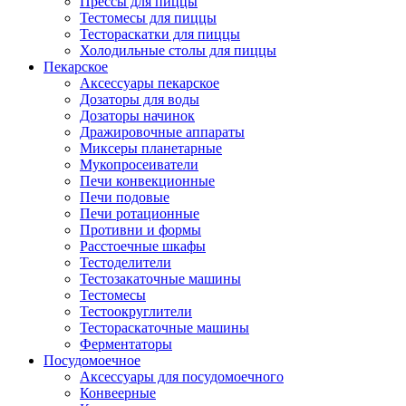
Прессы для пиццы
Тестомесы для пиццы
Тестораскатки для пиццы
Холодильные столы для пиццы
Пекарское
Аксессуары пекарское
Дозаторы для воды
Дозаторы начинок
Дражировочные аппараты
Миксеры планетарные
Мукопросеиватели
Печи конвекционные
Печи подовые
Печи ротационные
Противни и формы
Расстоечные шкафы
Тестоделители
Тестозакаточные машины
Тестомесы
Тестоокруглители
Тестораскаточные машины
Ферментаторы
Посудомоечное
Аксессуары для посудомоечного
Конвеерные