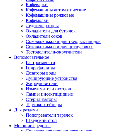
Кофеварки
Кофемашины автоматические
Кофемашины рожковые
Кофемолки
Ледогенераторы
Охладители для бутылок
Охладители соков
Соковыжималки для твердых плодов
Соковыжималки для цитрусовых
Тестоделители-округлители
Вспомогательное
Гастроемкости
Гидрофильтры
Дозаторы воды
Душирующие устройства
Жироуловители
Измельчители отходов
Лампы инсектицидные
Стерилизаторы
Термоконтейнеры
Для раздачи
Подогреватели тарелок
Шведский стол
Моющие средства
Средства для пароконвектоматов