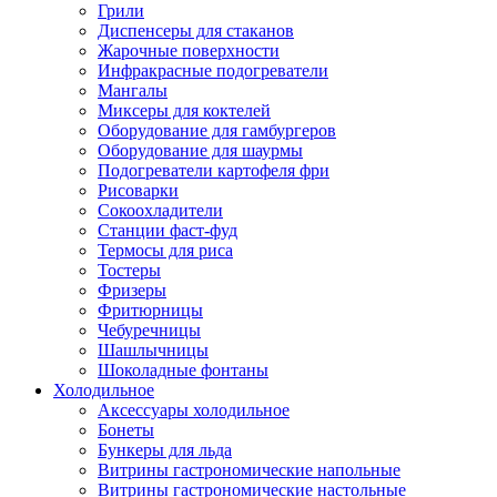
Грили
Диспенсеры для стаканов
Жарочные поверхности
Инфракрасные подогреватели
Мангалы
Миксеры для коктелей
Оборудование для гамбургеров
Оборудование для шаурмы
Подогреватели картофеля фри
Рисоварки
Сокоохладители
Станции фаст-фуд
Термосы для риса
Тостеры
Фризеры
Фритюрницы
Чебуречницы
Шашлычницы
Шоколадные фонтаны
Холодильное
Аксессуары холодильное
Бонеты
Бункеры для льда
Витрины гастрономические напольные
Витрины гастрономические настольные