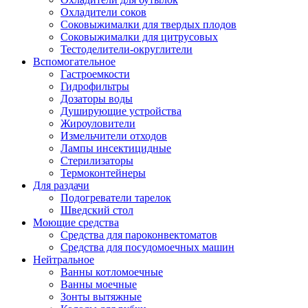
Охладители соков
Соковыжималки для твердых плодов
Соковыжималки для цитрусовых
Тестоделители-округлители
Вспомогательное
Гастроемкости
Гидрофильтры
Дозаторы воды
Душирующие устройства
Жироуловители
Измельчители отходов
Лампы инсектицидные
Стерилизаторы
Термоконтейнеры
Для раздачи
Подогреватели тарелок
Шведский стол
Моющие средства
Средства для пароконвектоматов
Средства для посудомоечных машин
Нейтральное
Ванны котломоечные
Ванны моечные
Зонты вытяжные