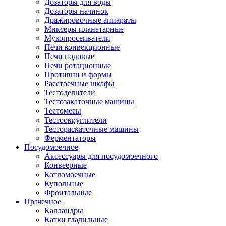
Дозаторы для воды
Дозаторы начинок
Дражировочные аппараты
Миксеры планетарные
Мукопросеиватели
Печи конвекционные
Печи подовые
Печи ротационные
Противни и формы
Расстоечные шкафы
Тестоделители
Тестозакаточные машины
Тестомесы
Тестоокруглители
Тестораскаточные машины
Ферментаторы
Посудомоечное
Аксессуары для посудомоечного
Конвеерные
Котломоечные
Купольные
Фронтальные
Прачечное
Калландры
Катки гладильные