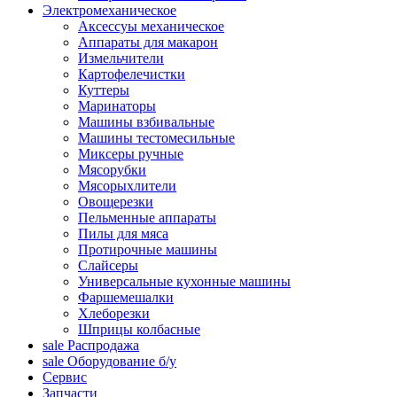
Электромеханическое
Аксессуы механическое
Аппараты для макарон
Измельчители
Картофелечистки
Куттеры
Маринаторы
Машины взбивальные
Машины тестомесильные
Миксеры ручные
Мясорубки
Мясорыхлители
Овощерезки
Пельменные аппараты
Пилы для мяса
Протирочные машины
Слайсеры
Универсальные кухонные машины
Фаршемешалки
Хлеборезки
Шприцы колбасные
sale
Распродажа
sale
Оборудование б/у
Сервис
Запчасти