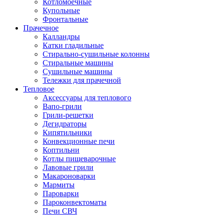
Котломоечные
Купольные
Фронтальные
Прачечное
Калландры
Катки гладильные
Стирально-сушильные колонны
Стиральные машины
Сушильные машины
Тележки для прачечной
Тепловое
Аксессуары для теплового
Вапо-грили
Грили-решетки
Дегидраторы
Кипятильники
Конвекционные печи
Коптильни
Котлы пищеварочные
Лавовые грили
Макароноварки
Мармиты
Пароварки
Пароконвектоматы
Печи СВЧ