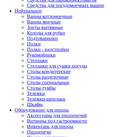
Средства для посудомоечных машин
Нейтральное
Ванны котломоечные
Ванны моечные
Зонты вытяжные
Колоды для рубки
Подтоварники
Полки
Полки - надстройки
Рукомойники
Стеллажи
Стеллажи для сушки посуды
Столы кондитерские
Столы разделочные
Столы специальные
Столы-тумбы
Тележки
Тележки-шпильки
Шкафы
Оборудование для пиццы
Аксессуары для пиццепечей
Витрины под гастроемкости
Инвентарь для пиццы
Пиццепечи