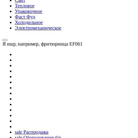
Сайт
Тепловое
Упаковочное
Фаст Фуд
Холодильное
Электромеханическое
Я ищу, например,
фритюрница EF061
sale
Распродажа
sale
Оборудование б/у