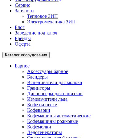
Сервис
Запчасти
Тепловое ЗИП
Электромеханика ЗИП
Блог
Заведение под ключ
Бренды
Оферта
Каталог оборудования
Барное
Аксессуары барное
Блендеры
Вспениватели для молока
Граниторы
Диспенсеры для напитков
Измельчители льда
Кофе на песке
Кофеварки
Кофемашины автоматические
Кофемашины рожковые
Кофемолки
Ледогенераторы
Охладители для бутылок