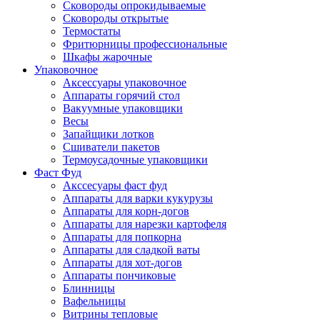
Сковороды опрокидываемые
Сковороды открытые
Термостаты
Фритюрницы профессиональные
Шкафы жарочные
Упаковочное
Аксессуары упаковочное
Аппараты горячий стол
Вакуумные упаковщики
Весы
Запайщики лотков
Сшиватели пакетов
Термоусадочные упаковщики
Фаст Фуд
Акссесуары фаст фуд
Аппараты для варки кукурузы
Аппараты для корн-догов
Аппараты для нарезки картофеля
Аппараты для попкорна
Аппараты для сладкой ваты
Аппараты для хот-догов
Аппараты пончиковые
Блинницы
Вафельницы
Витрины тепловые