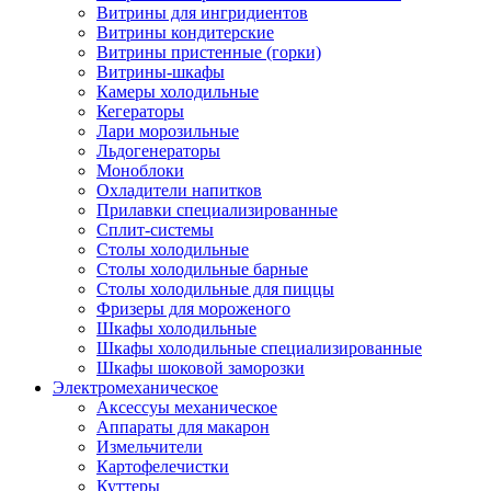
Витрины для ингридиентов
Витрины кондитерские
Витрины пристенные (горки)
Витрины-шкафы
Камеры холодильные
Кегераторы
Лари морозильные
Льдогенераторы
Моноблоки
Охладители напитков
Прилавки специализированные
Сплит-системы
Столы холодильные
Столы холодильные барные
Столы холодильные для пиццы
Фризеры для мороженого
Шкафы холодильные
Шкафы холодильные специализированные
Шкафы шоковой заморозки
Электромеханическое
Аксессуы механическое
Аппараты для макарон
Измельчители
Картофелечистки
Куттеры