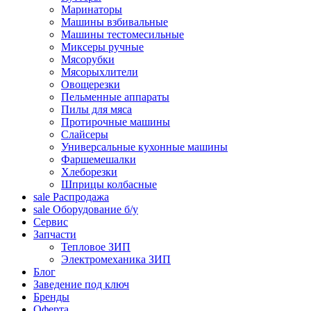
Маринаторы
Машины взбивальные
Машины тестомесильные
Миксеры ручные
Мясорубки
Мясорыхлители
Овощерезки
Пельменные аппараты
Пилы для мяса
Протирочные машины
Слайсеры
Универсальные кухонные машины
Фаршемешалки
Хлеборезки
Шприцы колбасные
sale
Распродажа
sale
Оборудование б/у
Сервис
Запчасти
Тепловое ЗИП
Электромеханика ЗИП
Блог
Заведение под ключ
Бренды
Оферта