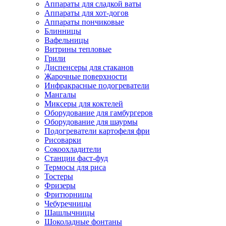
Аппараты для сладкой ваты
Аппараты для хот-догов
Аппараты пончиковые
Блинницы
Вафельницы
Витрины тепловые
Грили
Диспенсеры для стаканов
Жарочные поверхности
Инфракрасные подогреватели
Мангалы
Миксеры для коктелей
Оборудование для гамбургеров
Оборудование для шаурмы
Подогреватели картофеля фри
Рисоварки
Сокоохладители
Станции фаст-фуд
Термосы для риса
Тостеры
Фризеры
Фритюрницы
Чебуречницы
Шашлычницы
Шоколадные фонтаны