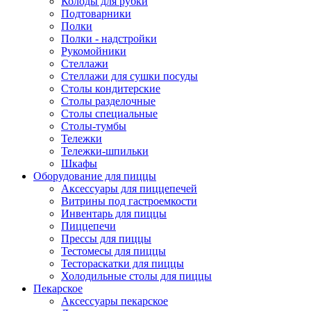
Колоды для рубки
Подтоварники
Полки
Полки - надстройки
Рукомойники
Стеллажи
Стеллажи для сушки посуды
Столы кондитерские
Столы разделочные
Столы специальные
Столы-тумбы
Тележки
Тележки-шпильки
Шкафы
Оборудование для пиццы
Аксессуары для пиццепечей
Витрины под гастроемкости
Инвентарь для пиццы
Пиццепечи
Прессы для пиццы
Тестомесы для пиццы
Тестораскатки для пиццы
Холодильные столы для пиццы
Пекарское
Аксессуары пекарское