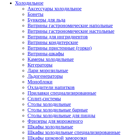
Холодильное
Аксессуары холодильное
Бонеты
Бункеры для льда
Витрины гастрономические напольные
Витрины гастрономические настольные
Витрины для ингридиентов
Витрины кондитерские
Витрины пристенные (горки)
Витрины-шкафы
Камеры холодильные
Кегераторы
Лари морозильные
Льдогенераторы
Моноблоки
Охладители напитков
Прилавки специализированные
Сплит-системы
Столы холодильные
Столы холодильные барные
Столы холодильные для пиццы
Фризеры для мороженого
Шкафы холодильные
Шкафы холодильные специализированные
Шкафы шоковой заморозки