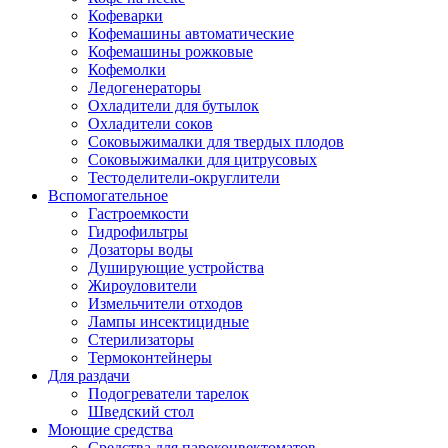
Кофеварки
Кофемашины автоматические
Кофемашины рожковые
Кофемолки
Ледогенераторы
Охладители для бутылок
Охладители соков
Соковыжималки для твердых плодов
Соковыжималки для цитрусовых
Тестоделители-округлители
Вспомогательное
Гастроемкости
Гидрофильтры
Дозаторы воды
Душирующие устройства
Жироуловители
Измельчители отходов
Лампы инсектицидные
Стерилизаторы
Термоконтейнеры
Для раздачи
Подогреватели тарелок
Шведский стол
Моющие средства
Средства для пароконвектоматов