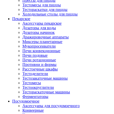
Прессы для пиццы
Тестомесы для пиццы
Тестораскатки для пиццы
Холодильные столы для пиццы
Пекарское
Аксессуары пекарское
Дозаторы для воды
Дозаторы начинок
Дражировочные аппараты
Миксеры планетарные
Мукопросеиватели
Печи конвекционные
Печи подовые
Печи ротационные
Противни и формы
Расстоечные шкафы
Тестоделители
Тестозакаточные машины
Тестомесы
Тестоокруглители
Тестораскаточные машины
Ферментаторы
Посудомоечное
Аксессуары для посудомоечного
Конвеерные