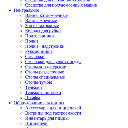
Средства для посудомоечных машин
Нейтральное
Ванны котломоечные
Ванны моечные
Зонты вытяжные
Колоды для рубки
Подтоварники
Полки
Полки - надстройки
Рукомойники
Стеллажи
Стеллажи для сушки посуды
Столы кондитерские
Столы разделочные
Столы специальные
Столы-тумбы
Тележки
Тележки-шпильки
Шкафы
Оборудование для пиццы
Аксессуары для пиццепечей
Витрины под гастроемкости
Инвентарь для пиццы
Пиццепечи