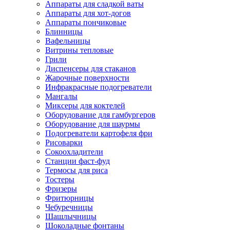
Аппараты для сладкой ваты
Аппараты для хот-догов
Аппараты пончиковые
Блинницы
Вафельницы
Витрины тепловые
Грили
Диспенсеры для стаканов
Жарочные поверхности
Инфракрасные подогреватели
Мангалы
Миксеры для коктелей
Оборудование для гамбургеров
Оборудование для шаурмы
Подогреватели картофеля фри
Рисоварки
Сокоохладители
Станции фаст-фуд
Термосы для риса
Тостеры
Фризеры
Фритюрницы
Чебуречницы
Шашлычницы
Шоколадные фонтаны