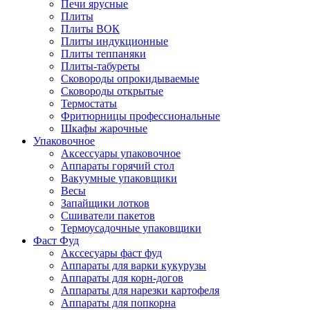
Печи ярусные
Плиты
Плиты ВОК
Плиты индукционные
Плиты теппаняки
Плиты-табуреты
Сковороды опрокидываемые
Сковороды открытые
Термостаты
Фритюрницы профессиональные
Шкафы жарочные
Упаковочное
Аксессуары упаковочное
Аппараты горячий стол
Вакуумные упаковщики
Весы
Запайщики лотков
Сшиватели пакетов
Термоусадочные упаковщики
Фаст Фуд
Акссесуары фаст фуд
Аппараты для варки кукурузы
Аппараты для корн-догов
Аппараты для нарезки картофеля
Аппараты для попкорна