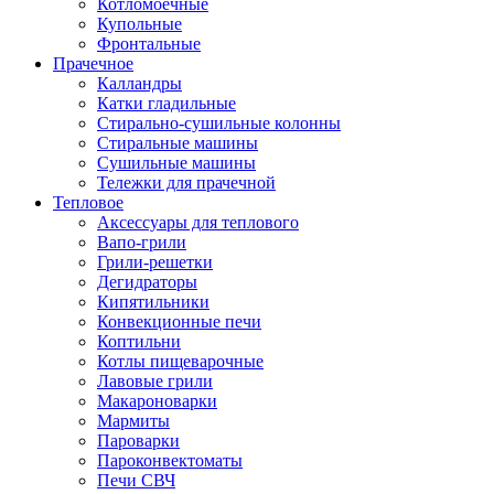
Котломоечные
Купольные
Фронтальные
Прачечное
Калландры
Катки гладильные
Стирально-сушильные колонны
Стиральные машины
Сушильные машины
Тележки для прачечной
Тепловое
Аксессуары для теплового
Вапо-грили
Грили-решетки
Дегидраторы
Кипятильники
Конвекционные печи
Коптильни
Котлы пищеварочные
Лавовые грили
Макароноварки
Мармиты
Пароварки
Пароконвектоматы
Печи СВЧ