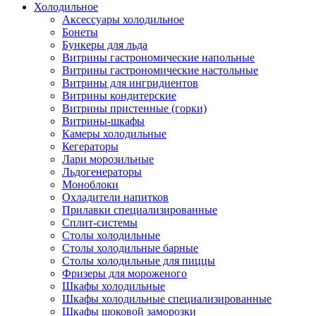
Холодильное
Аксессуары холодильное
Бонеты
Бункеры для льда
Витрины гастрономические напольные
Витрины гастрономические настольные
Витрины для ингридиентов
Витрины кондитерские
Витрины пристенные (горки)
Витрины-шкафы
Камеры холодильные
Кегераторы
Лари морозильные
Льдогенераторы
Моноблоки
Охладители напитков
Прилавки специализированные
Сплит-системы
Столы холодильные
Столы холодильные барные
Столы холодильные для пиццы
Фризеры для мороженого
Шкафы холодильные
Шкафы холодильные специализированные
Шкафы шоковой заморозки