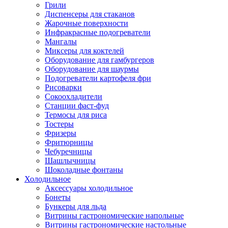
Грили
Диспенсеры для стаканов
Жарочные поверхности
Инфракрасные подогреватели
Мангалы
Миксеры для коктелей
Оборудование для гамбургеров
Оборудование для шаурмы
Подогреватели картофеля фри
Рисоварки
Сокоохладители
Станции фаст-фуд
Термосы для риса
Тостеры
Фризеры
Фритюрницы
Чебуречницы
Шашлычницы
Шоколадные фонтаны
Холодильное
Аксессуары холодильное
Бонеты
Бункеры для льда
Витрины гастрономические напольные
Витрины гастрономические настольные