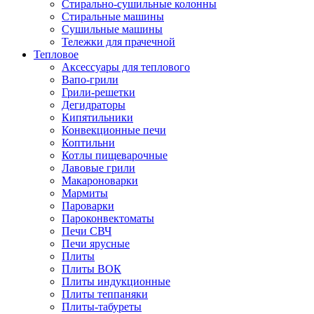
Стирально-сушильные колонны
Стиральные машины
Сушильные машины
Тележки для прачечной
Тепловое
Аксессуары для теплового
Вапо-грили
Грили-решетки
Дегидраторы
Кипятильники
Конвекционные печи
Коптильни
Котлы пищеварочные
Лавовые грили
Макароноварки
Мармиты
Пароварки
Пароконвектоматы
Печи СВЧ
Печи ярусные
Плиты
Плиты ВОК
Плиты индукционные
Плиты теппаняки
Плиты-табуреты