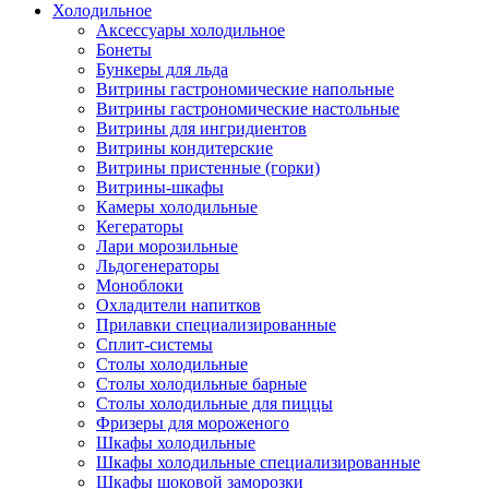
Холодильное
Аксессуары холодильное
Бонеты
Бункеры для льда
Витрины гастрономические напольные
Витрины гастрономические настольные
Витрины для ингридиентов
Витрины кондитерские
Витрины пристенные (горки)
Витрины-шкафы
Камеры холодильные
Кегераторы
Лари морозильные
Льдогенераторы
Моноблоки
Охладители напитков
Прилавки специализированные
Сплит-системы
Столы холодильные
Столы холодильные барные
Столы холодильные для пиццы
Фризеры для мороженого
Шкафы холодильные
Шкафы холодильные специализированные
Шкафы шоковой заморозки