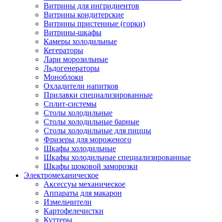
Витрины для ингридиентов
Витрины кондитерские
Витрины пристенные (горки)
Витрины-шкафы
Камеры холодильные
Кегераторы
Лари морозильные
Льдогенераторы
Моноблоки
Охладители напитков
Прилавки специализированные
Сплит-системы
Столы холодильные
Столы холодильные барные
Столы холодильные для пиццы
Фризеры для мороженого
Шкафы холодильные
Шкафы холодильные специализированные
Шкафы шоковой заморозки
Электромеханическое
Аксессуы механическое
Аппараты для макарон
Измельчители
Картофелечистки
Куттеры