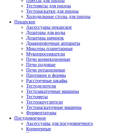
Прессы для пиццы
Тестомесы для пиццы
Тестораскатки для пиццы
Холодильные столы для пиццы
Пекарское
Аксессуары пекарское
Дозаторы для воды
Дозаторы начинок
Дражировочные аппараты
Миксеры планетарные
Мукопросеиватели
Печи конвекционные
Печи подовые
Печи ротационные
Противни и формы
Расстоечные шкафы
Тестоделители
Тестозакаточные машины
Тестомесы
Тестоокруглители
Тестораскаточные машины
Ферментаторы
Посудомоечное
Аксессуары для посудомоечного
Конвеерные