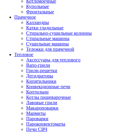
Котломоечные
Купольные
Фронтальные
Прачечное
Калландры
Катки гладильные
Стирально-сушильные колонны
Стиральные машины
Сушильные машины
Тележки для прачечной
Тепловое
Аксессуары для теплового
Вапо-грили
Грили-решетки
Дегидраторы
Кипятильники
Конвекционные печи
Коптильни
Котлы пищеварочные
Лавовые грили
Макароноварки
Мармиты
Пароварки
Пароконвектоматы
Печи СВЧ