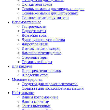
Охладители соков
Соковыжималки для твердых плодов
Соковыжималки для цитрусовых
Тестоделители-округлители
Вспомогательное
Гастроемкости
Гидрофильтры
Дозаторы воды
Душирующие устройства
Жироуловители
Измельчители отходов
Лампы инсектицидные
Стерилизаторы
Термоконтейнеры
Для раздачи
Подогреватели тарелок
Шведский стол
Моющие средства
Средства для пароконвектоматов
Средства для посудомоечных машин
Нейтральное
Ванны котломоечные
Ванны моечные
Зонты вытяжные