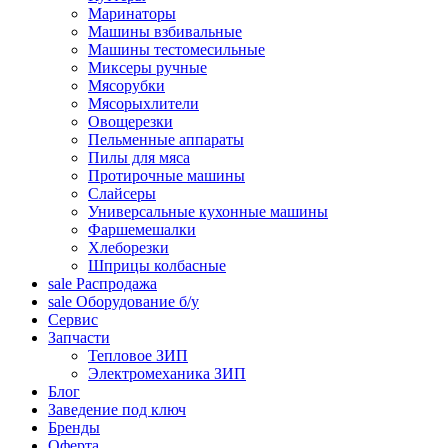
Маринаторы
Машины взбивальные
Машины тестомесильные
Миксеры ручные
Мясорубки
Мясорыхлители
Овощерезки
Пельменные аппараты
Пилы для мяса
Протирочные машины
Слайсеры
Универсальные кухонные машины
Фаршемешалки
Хлеборезки
Шприцы колбасные
sale
Распродажа
sale
Оборудование б/у
Сервис
Запчасти
Тепловое ЗИП
Электромеханика ЗИП
Блог
Заведение под ключ
Бренды
Оферта