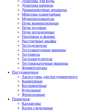
Дозаторы для воды
Дозаторы начинок
Дражировочные аппараты
Миксеры планетарные
Мукопросеиватели
Печи конвекционные
Печи подовые
Печи ротационные
Противни и формы
Расстоечные шкафы
Тестоделители
Тестозакаточные машины
Тестомесы
Тестоокруглители
Тестораскаточные машины
Ферментаторы
Посудомоечное
Аксессуары для посудомоечного
Конвеерные
Котломоечные
Купольные
Фронтальные
Прачечное
Калландры
Катки гладильные