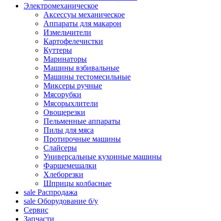
Электромеханическое
Аксессуы механическое
Аппараты для макарон
Измельчители
Картофелечистки
Куттеры
Маринаторы
Машины взбивальные
Машины тестомесильные
Миксеры ручные
Мясорубки
Мясорыхлители
Овощерезки
Пельменные аппараты
Пилы для мяса
Протирочные машины
Слайсеры
Универсальные кухонные машины
Фаршемешалки
Хлеборезки
Шприцы колбасные
sale
Распродажа
sale
Оборудование б/у
Сервис
Запчасти