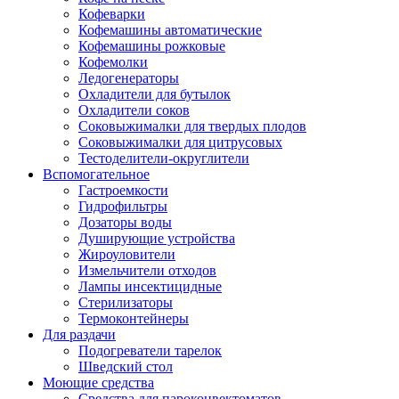
Кофеварки
Кофемашины автоматические
Кофемашины рожковые
Кофемолки
Ледогенераторы
Охладители для бутылок
Охладители соков
Соковыжималки для твердых плодов
Соковыжималки для цитрусовых
Тестоделители-округлители
Вспомогательное
Гастроемкости
Гидрофильтры
Дозаторы воды
Душирующие устройства
Жироуловители
Измельчители отходов
Лампы инсектицидные
Стерилизаторы
Термоконтейнеры
Для раздачи
Подогреватели тарелок
Шведский стол
Моющие средства
Средства для пароконвектоматов