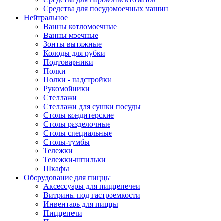
Средства для посудомоечных машин
Нейтральное
Ванны котломоечные
Ванны моечные
Зонты вытяжные
Колоды для рубки
Подтоварники
Полки
Полки - надстройки
Рукомойники
Стеллажи
Стеллажи для сушки посуды
Столы кондитерские
Столы разделочные
Столы специальные
Столы-тумбы
Тележки
Тележки-шпильки
Шкафы
Оборудование для пиццы
Аксессуары для пиццепечей
Витрины под гастроемкости
Инвентарь для пиццы
Пиццепечи