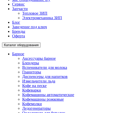
Сервис
Запчасти
Тепловое ЗИП
Электромеханика ЗИП
Блог
Заведение под ключ
Бренды
Оферта
Каталог оборудования
Барное
Аксессуары барное
Блендеры
Вспениватели для молока
Граниторы
Диспенсеры для напитков
Измельчители льда
Кофе на песке
Кофеварки
Кофемашины автоматические
Кофемашины рожковые
Кофемолки
Ледогенераторы
Охладители для бутылок