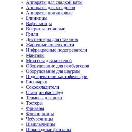
Аппараты для сладкой ваты
Аппараты для хот-догов
Аппараты пончиковые
Блинницы
Вафельницы
Витрины тепловые
Грили
Диспенсеры для стаканов
Жарочные поверхности
Инфракрасные подогреватели
Мангалы
Миксеры для коктелей
Оборудование для гамбургеров
Оборудование для шаурмы
Подогреватели картофеля фри
Рисоварки
Сокоохладители
Станции фаст-фуд
Термосы для риса
Тостеры
Фризеры
Фритюрницы
Чебуречницы
Шашлычницы
Шоколадные фонтаны