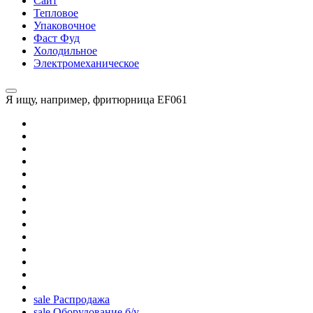
Сайт
Тепловое
Упаковочное
Фаст Фуд
Холодильное
Электромеханическое
Я ищу, например,
фритюрница EF061
sale
Распродажа
sale
Оборудование б/у