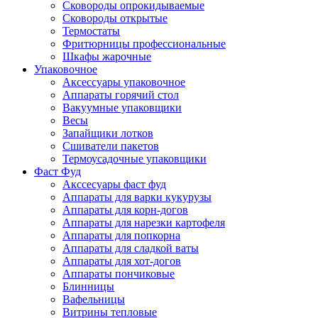
Сковороды опрокидываемые
Сковороды открытые
Термостаты
Фритюрницы профессиональные
Шкафы жарочные
Упаковочное
Аксессуары упаковочное
Аппараты горячий стол
Вакуумные упаковщики
Весы
Запайщики лотков
Сшиватели пакетов
Термоусадочные упаковщики
Фаст Фуд
Акссесуары фаст фуд
Аппараты для варки кукурузы
Аппараты для корн-догов
Аппараты для нарезки картофеля
Аппараты для попкорна
Аппараты для сладкой ваты
Аппараты для хот-догов
Аппараты пончиковые
Блинницы
Вафельницы
Витрины тепловые