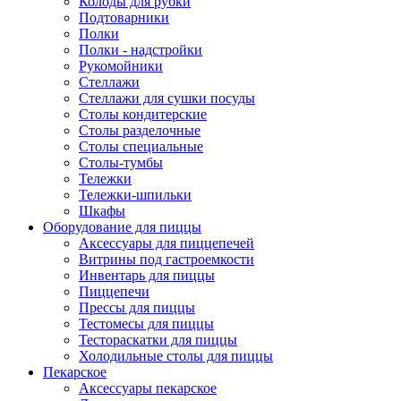
Колоды для рубки
Подтоварники
Полки
Полки - надстройки
Рукомойники
Стеллажи
Стеллажи для сушки посуды
Столы кондитерские
Столы разделочные
Столы специальные
Столы-тумбы
Тележки
Тележки-шпильки
Шкафы
Оборудование для пиццы
Аксессуары для пиццепечей
Витрины под гастроемкости
Инвентарь для пиццы
Пиццепечи
Прессы для пиццы
Тестомесы для пиццы
Тестораскатки для пиццы
Холодильные столы для пиццы
Пекарское
Аксессуары пекарское