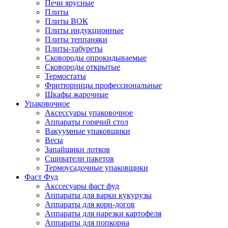
Печи ярусные
Плиты
Плиты ВОК
Плиты индукционные
Плиты теппаняки
Плиты-табуреты
Сковороды опрокидываемые
Сковороды открытые
Термостаты
Фритюрницы профессиональные
Шкафы жарочные
Упаковочное
Аксессуары упаковочное
Аппараты горячий стол
Вакуумные упаковщики
Весы
Запайщики лотков
Сшиватели пакетов
Термоусадочные упаковщики
Фаст Фуд
Акссесуары фаст фуд
Аппараты для варки кукурузы
Аппараты для корн-догов
Аппараты для нарезки картофеля
Аппараты для попкорна