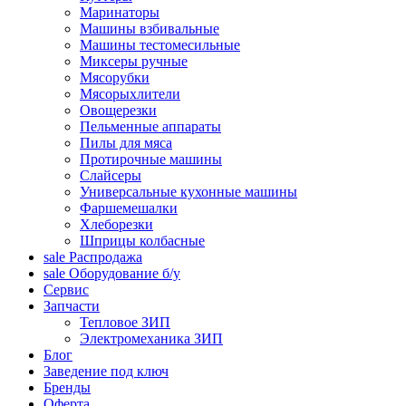
Маринаторы
Машины взбивальные
Машины тестомесильные
Миксеры ручные
Мясорубки
Мясорыхлители
Овощерезки
Пельменные аппараты
Пилы для мяса
Протирочные машины
Слайсеры
Универсальные кухонные машины
Фаршемешалки
Хлеборезки
Шприцы колбасные
sale
Распродажа
sale
Оборудование б/у
Сервис
Запчасти
Тепловое ЗИП
Электромеханика ЗИП
Блог
Заведение под ключ
Бренды
Оферта