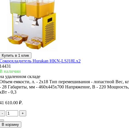
Купить в 1 клик
Сокоохладитель Hurakan HKN-LSJ18Lx2
14431
В наличии
на удаленном складе
Объем емкости, л. -
2х18
Тип перемешивания -
лопастной
Вес, к
-
28
Габариты, мм -
460x445x700
Напряжение, В -
220
Мощность,
кВт -
0,3
41 610.00 ₽.
-
+
В корзину