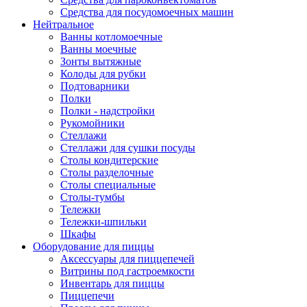
Средства для посудомоечных машин
Нейтральное
Ванны котломоечные
Ванны моечные
Зонты вытяжные
Колоды для рубки
Подтоварники
Полки
Полки - надстройки
Рукомойники
Стеллажи
Стеллажи для сушки посуды
Столы кондитерские
Столы разделочные
Столы специальные
Столы-тумбы
Тележки
Тележки-шпильки
Шкафы
Оборудование для пиццы
Аксессуары для пиццепечей
Витрины под гастроемкости
Инвентарь для пиццы
Пиццепечи