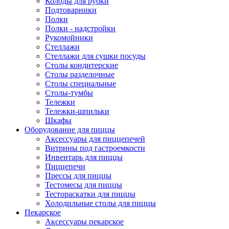
Колоды для рубки
Подтоварники
Полки
Полки - надстройки
Рукомойники
Стеллажи
Стеллажи для сушки посуды
Столы кондитерские
Столы разделочные
Столы специальные
Столы-тумбы
Тележки
Тележки-шпильки
Шкафы
Оборудование для пиццы
Аксессуары для пиццепечей
Витрины под гастроемкости
Инвентарь для пиццы
Пиццепечи
Прессы для пиццы
Тестомесы для пиццы
Тестораскатки для пиццы
Холодильные столы для пиццы
Пекарское
Аксессуары пекарское