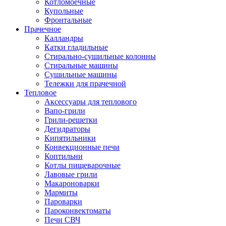
Котломоечные
Купольные
Фронтальные
Прачечное
Калландры
Катки гладильные
Стирально-сушильные колонны
Стиральные машины
Сушильные машины
Тележки для прачечной
Тепловое
Аксессуары для теплового
Вапо-грили
Грили-решетки
Дегидраторы
Кипятильники
Конвекционные печи
Коптильни
Котлы пищеварочные
Лавовые грили
Макароноварки
Мармиты
Пароварки
Пароконвектоматы
Печи СВЧ