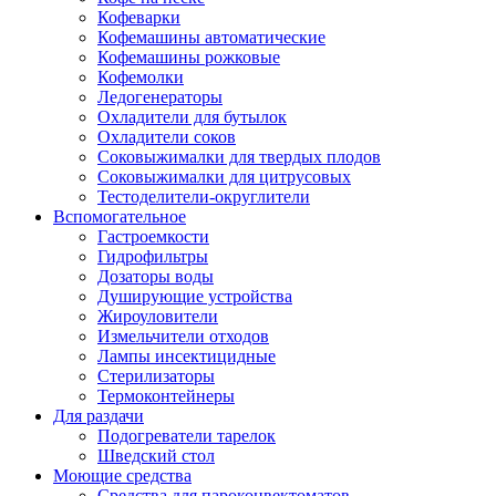
Кофеварки
Кофемашины автоматические
Кофемашины рожковые
Кофемолки
Ледогенераторы
Охладители для бутылок
Охладители соков
Соковыжималки для твердых плодов
Соковыжималки для цитрусовых
Тестоделители-округлители
Вспомогательное
Гастроемкости
Гидрофильтры
Дозаторы воды
Душирующие устройства
Жироуловители
Измельчители отходов
Лампы инсектицидные
Стерилизаторы
Термоконтейнеры
Для раздачи
Подогреватели тарелок
Шведский стол
Моющие средства
Средства для пароконвектоматов