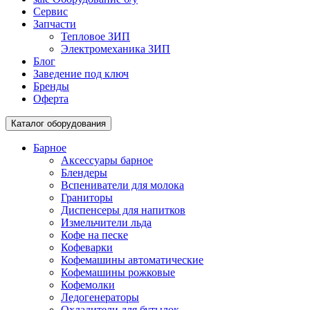
Сервис
Запчасти
Тепловое ЗИП
Электромеханика ЗИП
Блог
Заведение под ключ
Бренды
Оферта
Каталог оборудования
Барное
Аксессуары барное
Блендеры
Вспениватели для молока
Граниторы
Диспенсеры для напитков
Измельчители льда
Кофе на песке
Кофеварки
Кофемашины автоматические
Кофемашины рожковые
Кофемолки
Ледогенераторы
Охладители для бутылок