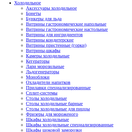
Холодильное
Аксессуары холодильное
Бонеты
Бункеры для льда
Витрины гастрономические напольные
Витрины гастрономические настольные
Витрины для ингридиентов
Витрины кондитерские
Витрины пристенные (горки)
Витрины-шкафы
Камеры холодильные
Кегераторы
Лари морозильные
Льдогенераторы
Моноблоки
Охладители напитков
Прилавки специализированные
Сплит-системы
Столы холодильные
Столы холодильные барные
Столы холодильные для пиццы
Фризеры для мороженого
Шкафы холодильные
Шкафы холодильные специализированные
Шкафы шоковой заморозки