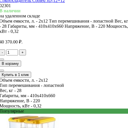
Сокоохладитель Cooleq JD-12+12
02301
В наличии
на удаленном складе
Объем емкости, л. -
2х12
Тип перемешивания -
лопастной
Вес, к
-
28
Габариты, мм -
410x410x660
Напряжение, В -
220
Мощность,
кВт -
0,32
40 370.00 ₽.
-
+
В корзину
Купить в 1 клик
Объем емкости, л. -
2х12
Тип перемешивания -
лопастной
Вес, кг -
28
Габариты, мм -
410x410x660
Напряжение, В -
220
Мощность, кВт -
0,32
Популярные