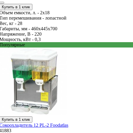
Купить в 1 клик
Объем емкости, л. -
2х18
Тип перемешивания -
лопастной
Вес, кг -
28
Габариты, мм -
460x445x700
Напряжение, В -
220
Мощность, кВт -
0,3
Популярные
Купить в 1 клик
Сокоохладитель 12 PL-2 Foodatlas
41883