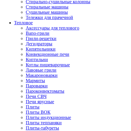
Стирально-сушильные колонны
Стиральные машины
Сушильные машины
Тележки для прачечной
Тепловое
Аксессуары для теплового
Вапо-грили
Грили-решетки
Дегидраторы
Кипятильники
Конвекционные печи
Коптильни
Котлы пищеварочные
Лавовые грили
Макароноварки
Мармиты
Пароварки
Пароконвектоматы
Печи СВЧ
Печи ярусные
Плиты
Плиты ВОК
Плиты индукционные
Плиты теппаняки
Плиты-табуреты