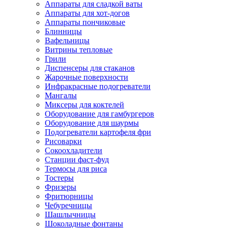
Аппараты для сладкой ваты
Аппараты для хот-догов
Аппараты пончиковые
Блинницы
Вафельницы
Витрины тепловые
Грили
Диспенсеры для стаканов
Жарочные поверхности
Инфракрасные подогреватели
Мангалы
Миксеры для коктелей
Оборудование для гамбургеров
Оборудование для шаурмы
Подогреватели картофеля фри
Рисоварки
Сокоохладители
Станции фаст-фуд
Термосы для риса
Тостеры
Фризеры
Фритюрницы
Чебуречницы
Шашлычницы
Шоколадные фонтаны