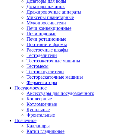
Дозаторы для воды
Дозаторы начинок
Дражировочные аппараты
Миксеры планетарные
Мукопросеиватели
Печи конвекционные
Печи подовые
Печи ротационные
Противни и формы
Расстоечные шкафы
Тестоделители
Тестозакаточные машины
Тестомесы
Тестоокруглители
Тестораскаточные машины
Ферментаторы
Посудомоечное
Аксессуары для посудомоечного
Конвеерные
Котломоечные
Купольные
Фронтальные
Прачечное
Калландры
Катки гладильные