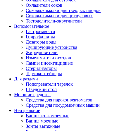
Охладители соков
Соковыжималки для твердых плодов
Соковыжималки для цитрусовых
Тестоделители-округлители
Вспомогательное
Гастроемкости
Гидрофильтры
Дозаторы воды
Душирующие устройства
Жироуловители
Измельчители отходов
Лампы инсектицидные
Стерилизаторы
Термоконтейнеры
Для раздачи
Подогреватели тарелок
Шведский стол
Моющие средства
Средства для пароконвектоматов
Средства для посудомоечных машин
Нейтральное
Ванны котломоечные
Ванны моечные
Зонты вытяжные