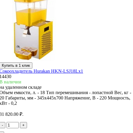
Купить в 1 клик
Сокоохладитель Hurakan HKN-LSJ18Lx1
14430
В наличии
на удаленном складе
Объем емкости, л. -
18
Тип перемешивания -
лопастной
Вес, кг -
20
Габариты, мм -
345x445x700
Напряжение, В -
220
Мощность,
кВт -
0,2
31 820.00 ₽.
-
+