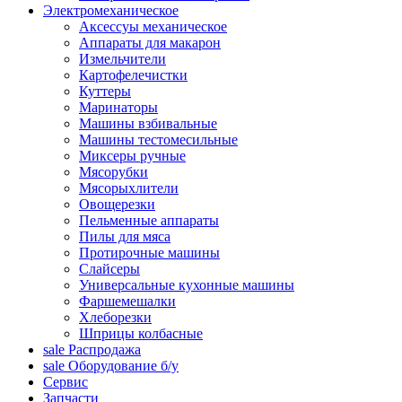
Электромеханическое
Аксессуы механическое
Аппараты для макарон
Измельчители
Картофелечистки
Куттеры
Маринаторы
Машины взбивальные
Машины тестомесильные
Миксеры ручные
Мясорубки
Мясорыхлители
Овощерезки
Пельменные аппараты
Пилы для мяса
Протирочные машины
Слайсеры
Универсальные кухонные машины
Фаршемешалки
Хлеборезки
Шприцы колбасные
sale
Распродажа
sale
Оборудование б/у
Сервис
Запчасти