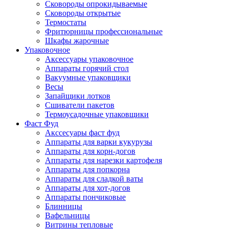
Сковороды опрокидываемые
Сковороды открытые
Термостаты
Фритюрницы профессиональные
Шкафы жарочные
Упаковочное
Аксессуары упаковочное
Аппараты горячий стол
Вакуумные упаковщики
Весы
Запайщики лотков
Сшиватели пакетов
Термоусадочные упаковщики
Фаст Фуд
Акссесуары фаст фуд
Аппараты для варки кукурузы
Аппараты для корн-догов
Аппараты для нарезки картофеля
Аппараты для попкорна
Аппараты для сладкой ваты
Аппараты для хот-догов
Аппараты пончиковые
Блинницы
Вафельницы
Витрины тепловые