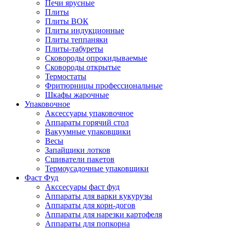
Печи ярусные
Плиты
Плиты ВОК
Плиты индукционные
Плиты теппаняки
Плиты-табуреты
Сковороды опрокидываемые
Сковороды открытые
Термостаты
Фритюрницы профессиональные
Шкафы жарочные
Упаковочное
Аксессуары упаковочное
Аппараты горячий стол
Вакуумные упаковщики
Весы
Запайщики лотков
Сшиватели пакетов
Термоусадочные упаковщики
Фаст Фуд
Акссесуары фаст фуд
Аппараты для варки кукурузы
Аппараты для корн-догов
Аппараты для нарезки картофеля
Аппараты для попкорна