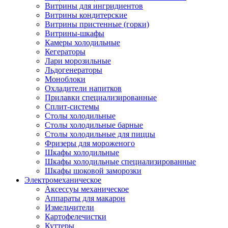
Витрины для ингридиентов
Витрины кондитерские
Витрины пристенные (горки)
Витрины-шкафы
Камеры холодильные
Кегераторы
Лари морозильные
Льдогенераторы
Моноблоки
Охладители напитков
Прилавки специализированные
Сплит-системы
Столы холодильные
Столы холодильные барные
Столы холодильные для пиццы
Фризеры для мороженого
Шкафы холодильные
Шкафы холодильные специализированные
Шкафы шоковой заморозки
Электромеханическое
Аксессуы механическое
Аппараты для макарон
Измельчители
Картофелечистки
Куттеры