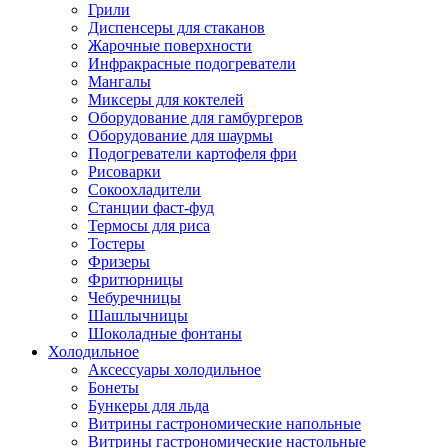
Грили
Диспенсеры для стаканов
Жарочные поверхности
Инфракрасные подогреватели
Мангалы
Миксеры для коктелей
Оборудование для гамбургеров
Оборудование для шаурмы
Подогреватели картофеля фри
Рисоварки
Сокоохладители
Станции фаст-фуд
Термосы для риса
Тостеры
Фризеры
Фритюрницы
Чебуречницы
Шашлычницы
Шоколадные фонтаны
Холодильное
Аксессуары холодильное
Бонеты
Бункеры для льда
Витрины гастрономические напольные
Витрины гастрономические настольные