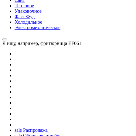
Сайт
Тепловое
Упаковочное
Фаст Фуд
Холодильное
Электромеханическое
Я ищу, например,
фритюрница EF061
sale
Распродажа
sale
Оборудование б/у