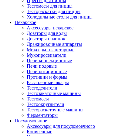
Прессы для пиццы
Тестомесы для пиццы
Тестораскатки для пиццы
Холодильные столы для пиццы
Пекарское
Аксессуары пекарское
Дозаторы для воды
Дозаторы начинок
Дражировочные аппараты
Миксеры планетарные
Мукопросеиватели
Печи конвекционные
Печи подовые
Печи ротационные
Противни и формы
Расстоечные шкафы
Тестоделители
Тестозакаточные машины
Тестомесы
Тестоокруглители
Тестораскаточные машины
Ферментаторы
Посудомоечное
Аксессуары для посудомоечного
Конвеерные