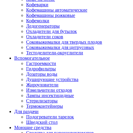
Кофеварки
Кофемашины автоматические
Кофемашины рожковые
Кофемолки
Ледогенераторы
Охладители для бутылок
Охладители соков
Соковыжималки для твердых плодов
Соковыжималки для цитрусовых
Тестоделители-округлители
Вспомогательное
Гастроемкости
Гидрофильтры
Дозаторы воды
Душирующие устройства
Жироуловители
Измельчители отходов
Лампы инсектицидные
Стерилизаторы
Термоконтейнеры
Для раздачи
Подогреватели тарелок
Шведский стол
Моющие средства
Средства для пароконвектоматов