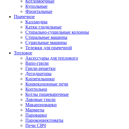
Котломоечные
Купольные
Фронтальные
Прачечное
Калландры
Катки гладильные
Стирально-сушильные колонны
Стиральные машины
Сушильные машины
Тележки для прачечной
Тепловое
Аксессуары для теплового
Вапо-грили
Грили-решетки
Дегидраторы
Кипятильники
Конвекционные печи
Коптильни
Котлы пищеварочные
Лавовые грили
Макароноварки
Мармиты
Пароварки
Пароконвектоматы
Печи СВЧ