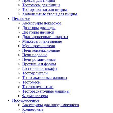
Прессы для пиццы
Тестомесы для пиццы
Тестораскатки для пиццы
Холодильные столы для пиццы
Пекарское
Аксессуары пекарское
Дозаторы для воды
Дозаторы начинок
Дражировочные аппараты
Миксеры планетарные
Мукопросеиватели
Печи конвекционные
Печи подовые
Печи ротационные
Противни и формы
Расстоечные шкафы
Тестоделители
Тестозакаточные машины
Тестомесы
Тестоокруглители
Тестораскаточные машины
Ферментаторы
Посудомоечное
Аксессуары для посудомоечного
Конвеерные