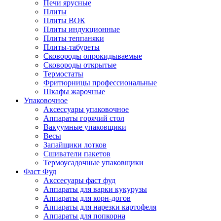
Печи ярусные
Плиты
Плиты ВОК
Плиты индукционные
Плиты теппаняки
Плиты-табуреты
Сковороды опрокидываемые
Сковороды открытые
Термостаты
Фритюрницы профессиональные
Шкафы жарочные
Упаковочное
Аксессуары упаковочное
Аппараты горячий стол
Вакуумные упаковщики
Весы
Запайщики лотков
Сшиватели пакетов
Термоусадочные упаковщики
Фаст Фуд
Акссесуары фаст фуд
Аппараты для варки кукурузы
Аппараты для корн-догов
Аппараты для нарезки картофеля
Аппараты для попкорна