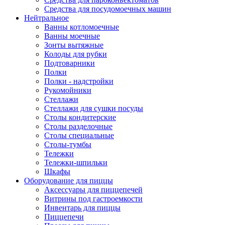
Средства для посудомоечных машин
Нейтральное
Ванны котломоечные
Ванны моечные
Зонты вытяжные
Колоды для рубки
Подтоварники
Полки
Полки - надстройки
Рукомойники
Стеллажи
Стеллажи для сушки посуды
Столы кондитерские
Столы разделочные
Столы специальные
Столы-тумбы
Тележки
Тележки-шпильки
Шкафы
Оборудование для пиццы
Аксессуары для пиццепечей
Витрины под гастроемкости
Инвентарь для пиццы
Пиццепечи