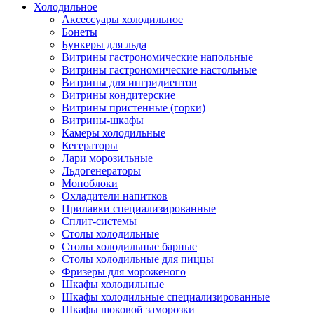
Холодильное
Аксессуары холодильное
Бонеты
Бункеры для льда
Витрины гастрономические напольные
Витрины гастрономические настольные
Витрины для ингридиентов
Витрины кондитерские
Витрины пристенные (горки)
Витрины-шкафы
Камеры холодильные
Кегераторы
Лари морозильные
Льдогенераторы
Моноблоки
Охладители напитков
Прилавки специализированные
Сплит-системы
Столы холодильные
Столы холодильные барные
Столы холодильные для пиццы
Фризеры для мороженого
Шкафы холодильные
Шкафы холодильные специализированные
Шкафы шоковой заморозки