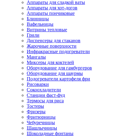
Аппараты для сладкой ваты
Аппараты для хот-догов
Аппараты пончиковые
Блинницы
Вафельницы
Витрины тепловые
Грили
Диспенсеры для стаканов
Жарочные поверхности
Инфракрасные подогреватели
Мангалы
Миксеры для коктелей
Оборудование для гамбургеров
Оборудование для шаурмы
Подогреватели картофеля фри
Рисоварки
Сокоохладители
Станции фаст-фуд
Термосы для риса
Тостеры
Фризеры
Фритюрницы
Чебуречницы
Шашлычницы
Шоколадные фонтаны