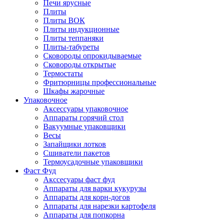
Печи ярусные
Плиты
Плиты ВОК
Плиты индукционные
Плиты теппаняки
Плиты-табуреты
Сковороды опрокидываемые
Сковороды открытые
Термостаты
Фритюрницы профессиональные
Шкафы жарочные
Упаковочное
Аксессуары упаковочное
Аппараты горячий стол
Вакуумные упаковщики
Весы
Запайщики лотков
Сшиватели пакетов
Термоусадочные упаковщики
Фаст Фуд
Акссесуары фаст фуд
Аппараты для варки кукурузы
Аппараты для корн-догов
Аппараты для нарезки картофеля
Аппараты для попкорна