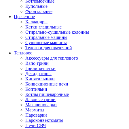
Котломоечные
Купольные
Фронтальные
Прачечное
Калландры
Катки гладильные
Стирально-сушильные колонны
Стиральные машины
Сушильные машины
Тележки для прачечной
Тепловое
Аксессуары для теплового
Вапо-грили
Грили-решетки
Дегидраторы
Кипятильники
Конвекционные печи
Коптильни
Котлы пищеварочные
Лавовые грили
Макароноварки
Мармиты
Пароварки
Пароконвектоматы
Печи СВЧ