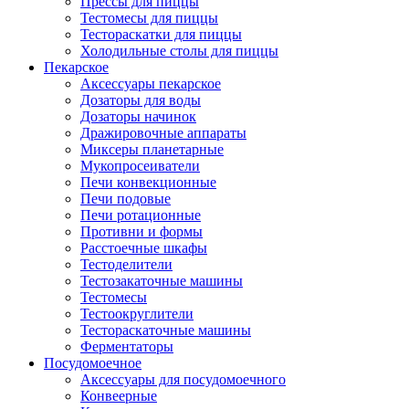
Прессы для пиццы
Тестомесы для пиццы
Тестораскатки для пиццы
Холодильные столы для пиццы
Пекарское
Аксессуары пекарское
Дозаторы для воды
Дозаторы начинок
Дражировочные аппараты
Миксеры планетарные
Мукопросеиватели
Печи конвекционные
Печи подовые
Печи ротационные
Противни и формы
Расстоечные шкафы
Тестоделители
Тестозакаточные машины
Тестомесы
Тестоокруглители
Тестораскаточные машины
Ферментаторы
Посудомоечное
Аксессуары для посудомоечного
Конвеерные