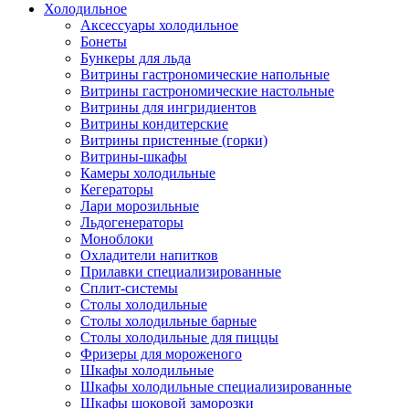
Холодильное
Аксессуары холодильное
Бонеты
Бункеры для льда
Витрины гастрономические напольные
Витрины гастрономические настольные
Витрины для ингридиентов
Витрины кондитерские
Витрины пристенные (горки)
Витрины-шкафы
Камеры холодильные
Кегераторы
Лари морозильные
Льдогенераторы
Моноблоки
Охладители напитков
Прилавки специализированные
Сплит-системы
Столы холодильные
Столы холодильные барные
Столы холодильные для пиццы
Фризеры для мороженого
Шкафы холодильные
Шкафы холодильные специализированные
Шкафы шоковой заморозки