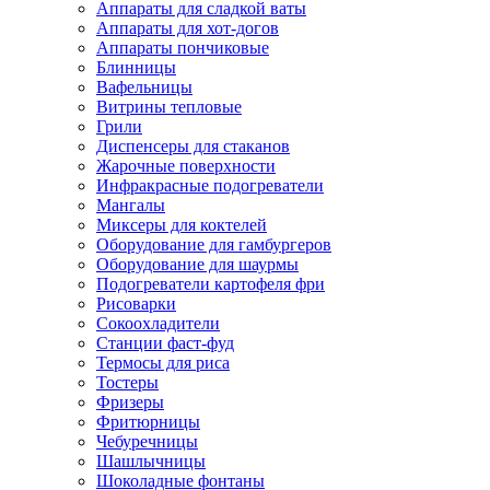
Аппараты для сладкой ваты
Аппараты для хот-догов
Аппараты пончиковые
Блинницы
Вафельницы
Витрины тепловые
Грили
Диспенсеры для стаканов
Жарочные поверхности
Инфракрасные подогреватели
Мангалы
Миксеры для коктелей
Оборудование для гамбургеров
Оборудование для шаурмы
Подогреватели картофеля фри
Рисоварки
Сокоохладители
Станции фаст-фуд
Термосы для риса
Тостеры
Фризеры
Фритюрницы
Чебуречницы
Шашлычницы
Шоколадные фонтаны