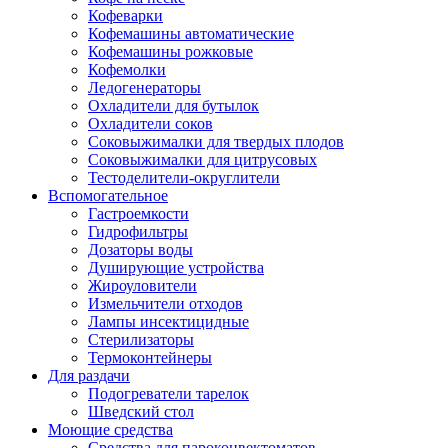
Кофеварки
Кофемашины автоматические
Кофемашины рожковые
Кофемолки
Ледогенераторы
Охладители для бутылок
Охладители соков
Соковыжималки для твердых плодов
Соковыжималки для цитрусовых
Тестоделители-округлители
Вспомогательное
Гастроемкости
Гидрофильтры
Дозаторы воды
Душирующие устройства
Жироуловители
Измельчители отходов
Лампы инсектицидные
Стерилизаторы
Термоконтейнеры
Для раздачи
Подогреватели тарелок
Шведский стол
Моющие средства
Средства для пароконвектоматов