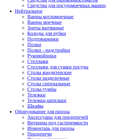
Средства для посудомоечных машин
Нейтральное
Ванны котломоечные
Ванны моечные
Зонты вытяжные
Колоды для рубки
Подтоварники
Полки
Полки - надстройки
Рукомойники
Стеллажи
Стеллажи для сушки посуды
Столы кондитерские
Столы разделочные
Столы специальные
Столы-тумбы
Тележки
Тележки-шпильки
Шкафы
Оборудование для пиццы
Аксессуары для пиццепечей
Витрины под гастроемкости
Инвентарь для пиццы
Пиццепечи