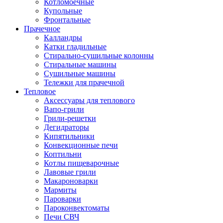
Котломоечные
Купольные
Фронтальные
Прачечное
Калландры
Катки гладильные
Стирально-сушильные колонны
Стиральные машины
Сушильные машины
Тележки для прачечной
Тепловое
Аксессуары для теплового
Вапо-грили
Грили-решетки
Дегидраторы
Кипятильники
Конвекционные печи
Коптильни
Котлы пищеварочные
Лавовые грили
Макароноварки
Мармиты
Пароварки
Пароконвектоматы
Печи СВЧ