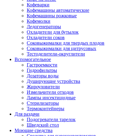
Кофеварки
Кофемашины автоматические
Кофемашины рожковые
Кофемолки
Ледогенераторы
Охладители для бутылок
Охладители соков
Соковыжималки для твердых плодов
Соковыжималки для цитрусовых
Тестоделители-округлители
Вспомогательное
Гастроемкости
Гидрофильтры
Дозаторы воды
Душирующие устройства
Жироуловители
Измельчители отходов
Лампы инсектицидные
Стерилизаторы
Термоконтейнеры
Для раздачи
Подогреватели тарелок
Шведский стол
Моющие средства
Средства для пароконвектоматов