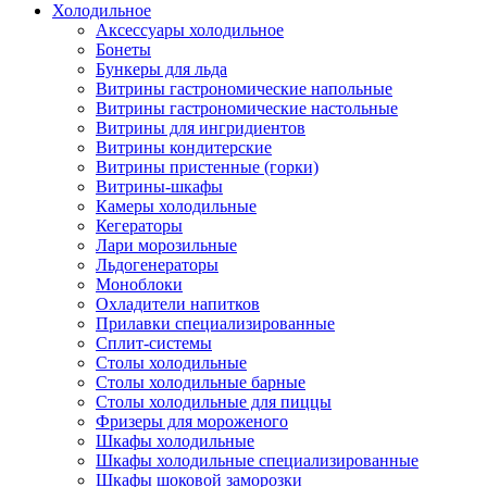
Холодильное
Аксессуары холодильное
Бонеты
Бункеры для льда
Витрины гастрономические напольные
Витрины гастрономические настольные
Витрины для ингридиентов
Витрины кондитерские
Витрины пристенные (горки)
Витрины-шкафы
Камеры холодильные
Кегераторы
Лари морозильные
Льдогенераторы
Моноблоки
Охладители напитков
Прилавки специализированные
Сплит-системы
Столы холодильные
Столы холодильные барные
Столы холодильные для пиццы
Фризеры для мороженого
Шкафы холодильные
Шкафы холодильные специализированные
Шкафы шоковой заморозки