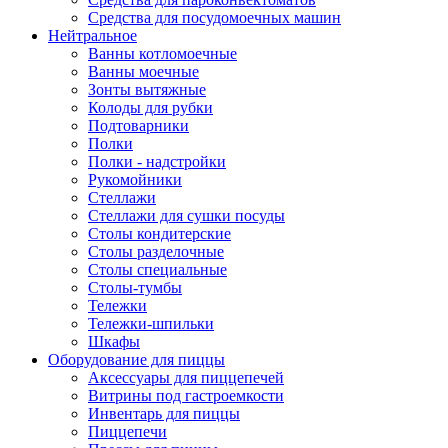
Средства для посудомоечных машин
Нейтральное
Ванны котломоечные
Ванны моечные
Зонты вытяжные
Колоды для рубки
Подтоварники
Полки
Полки - надстройки
Рукомойники
Стеллажи
Стеллажи для сушки посуды
Столы кондитерские
Столы разделочные
Столы специальные
Столы-тумбы
Тележки
Тележки-шпильки
Шкафы
Оборудование для пиццы
Аксессуары для пиццепечей
Витрины под гастроемкости
Инвентарь для пиццы
Пиццепечи