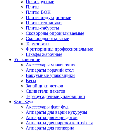
Печи ярусные
Плиты
Плиты ВОК
Плиты индукционные
Плиты теппаняки
Плиты-табуреты
Сковороды опрокидываемые
Сковороды открытые
Термостаты
Фритюрницы профессиональные
Шкафы жарочные
Упаковочное
Аксессуары упаковочное
Аппараты горячий стол
Вакуумные упаковщики
Весы
Запайщики лотков
Сшиватели пакетов
Термоусадочные упаковщики
Фаст Фуд
Акссесуары фаст фуд
Аппараты для варки кукурузы
Аппараты для корн-догов
Аппараты для нарезки картофеля
Аппараты для попкорна