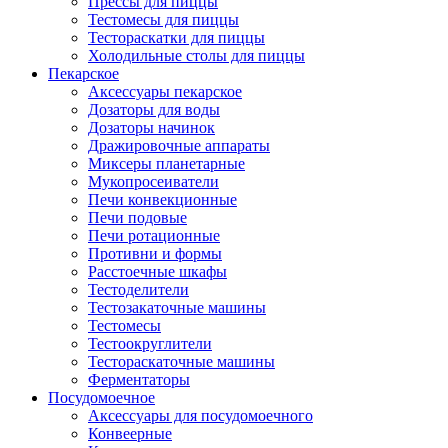
Прессы для пиццы
Тестомесы для пиццы
Тестораскатки для пиццы
Холодильные столы для пиццы
Пекарское
Аксессуары пекарское
Дозаторы для воды
Дозаторы начинок
Дражировочные аппараты
Миксеры планетарные
Мукопросеиватели
Печи конвекционные
Печи подовые
Печи ротационные
Противни и формы
Расстоечные шкафы
Тестоделители
Тестозакаточные машины
Тестомесы
Тестоокруглители
Тестораскаточные машины
Ферментаторы
Посудомоечное
Аксессуары для посудомоечного
Конвеерные