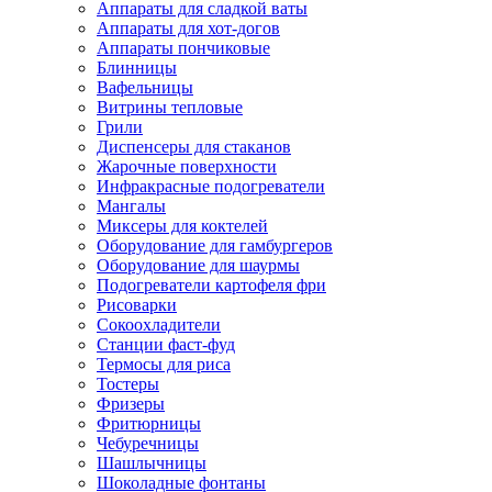
Аппараты для сладкой ваты
Аппараты для хот-догов
Аппараты пончиковые
Блинницы
Вафельницы
Витрины тепловые
Грили
Диспенсеры для стаканов
Жарочные поверхности
Инфракрасные подогреватели
Мангалы
Миксеры для коктелей
Оборудование для гамбургеров
Оборудование для шаурмы
Подогреватели картофеля фри
Рисоварки
Сокоохладители
Станции фаст-фуд
Термосы для риса
Тостеры
Фризеры
Фритюрницы
Чебуречницы
Шашлычницы
Шоколадные фонтаны